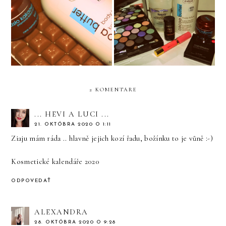
October: TOP
Kakaová pochúťka-Ziaja
PRODUCTS!
2 KOMENTÁRE
... HEVI A LUCI ...
21. OKTÓBRA 2020 O 1:11
Ziaju mám ráda .. hlavně jejich kozí řadu, božínku to je vůně :-)
Kosmetické kalendáře 2020
ODPOVEDAŤ
ALEXANDRA
28. OKTÓBRA 2020 O 9:28