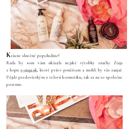
K
rásne slnečné popoludnie!
Rada by som vám ukázala nejaké výrobky značky Ziaja
z
hopu
e-ziaja.sk
, ktoré práve používam a mohli by vás zaujať.
Pôjde predovšetkým o telovú kozmetiku, tak sa na to spoločne
pozrime.