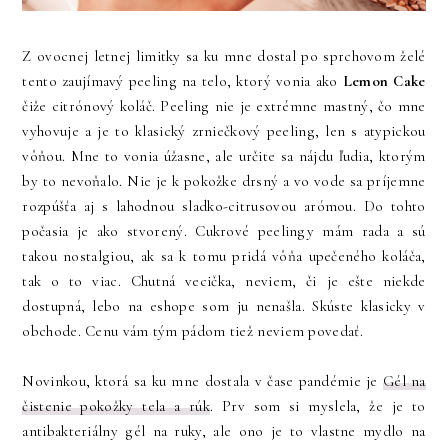
Z ovocnej letnej limitky sa ku mne dostal po sprchovom želé
tento zaujímavý peeling na telo, ktorý vonia ako
Lemon Cake
čiže citrónový koláč. Peeling nie je extrémne mastný, čo mne
vyhovuje a je to klasický zrniečkový peeling, len s atypickou
vôňou. Mne to vonia úžasne, ale určite sa nájdu ľudia, ktorým
by to nevoňalo. Nie je k pokožke drsný a vo vode sa príjemne
rozpúšťa aj s lahodnou sladko-citrusovou arómou. Do tohto
počasia je ako stvorený. Cukrové peelingy mám rada a sú
takou nostalgiou, ak sa k tomu pridá vôňa upečeného koláča,
tak o to viac. Chutná vecička, neviem, či je ešte niekde
dostupná, lebo na eshope som ju nenašla. Skúste klasicky v
obchode. Cenu vám tým pádom tiež neviem povedať.
Novinkou, ktorá sa ku mne dostala v čase pandémie je
Gél na
čistenie pokožky tela a rúk
. Prv som si myslela, že je to
antibakteriálny gél na ruky, ale ono je to vlastne mydlo na