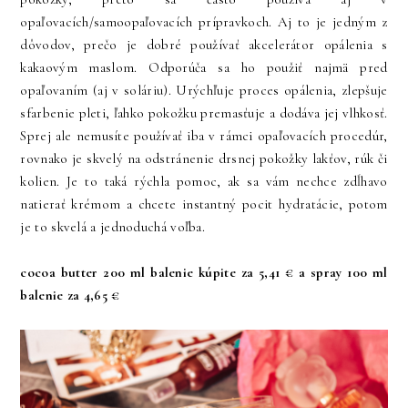
opaľovacích/samoopaľovacích prípravkoch. Aj to je jedným z
dôvodov, prečo je dobré používať akcelerátor opálenia s
kakaovým maslom. Odporúča sa ho použiť najmä pred
opaľovaním (aj v soláriu). Urýchľuje proces opálenia, zlepšuje
sfarbenie pleti, ľahko pokožku premasťuje a dodáva jej vlhkosť.
Sprej ale nemusíte používať iba v rámci opaľovacích procedúr,
rovnako je skvelý na odstránenie drsnej pokožky lakťov, rúk či
kolien. Je to taká rýchla pomoc, ak sa vám nechce zdĺhavo
natierať krémom a chcete instantný pocit hydratácie, potom
je to skvelá a jednoduchá voľba.
cocoa butter 200 ml balenie kúpite za 5,41 € a spray 100 ml
balenie za 4,65 €