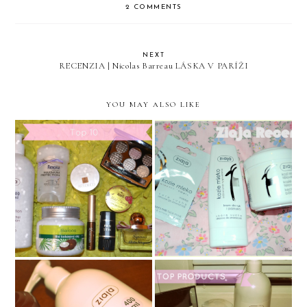
2 COMMENTS
NEXT
RECENZIA | Nicolas Barreau LÁSKA V PARÍŽI
YOU MAY ALSO LIKE
Zimná starostlivosť o
Moja TOP 10 za rok 2013
pokožku a pleť so Ziajou