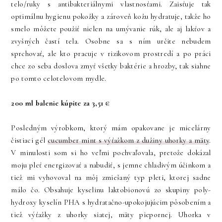
telo/ruky s antibakteriálnymi vlastnosťami. Zaisťuje tak
optimálnu hygienu pokožky a zároveň kožu hydratuje, takže ho
smelo môžete použiť nielen na umývanie rúk, ale aj lakťov a
zvyšných častí tela. Osobne sa s ním určite nebudem
sprchovať, ale kto pracuje v rizikovom prostredí a po práci
chce zo seba doslova zmyť všetky baktérie a hrozby, tak siahne
po tomto celotelovom mydle.
200 ml balenie kúpite za 3,51 €
Posledným výrobkom, ktorý mám opakovane je micelárny
čistiaci gél
cucumber mint s výťažkom z dužiny uhorky a mäty
.
V minulosti som si ho veľmi pochvaľovala, pretože dokázal
moju pleť energizovať a nabudiť, s jemne chladivým účinkom a
tiež mi vyhovoval na môj zmiešaný typ pleti, ktorej sadne
málo čo. Obsahuje kyselinu laktobionovú zo skupiny poly-
hydroxy kyselín PHA s hydratačno-upokojujúcim pôsobením a
tiež výťažky z uhorky siatej, mäty piepornej. Uhorka v