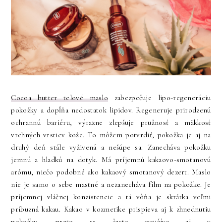
Cocoa butter telové maslo
zabezpečuje lipo-regeneráciu
pokožky a dopĺňa nedostatok lipidov. Regeneruje prirodzenú
ochrannú bariéru, výrazne zlepšuje pružnosť a mäkkosť
vrchných vrstiev kože. To môžem potvrdiť, pokožka je aj na
druhý deň stále vyživená a nešúpe sa. Zanecháva pokožku
jemnú a hladkú na dotyk. Má príjemnú kakaovo-smotanovú
arómu, niečo podobné ako kakaový smotanový dezert. Maslo
nie je samo o sebe mastné a nezanecháva film na pokožke. Je
príjemnej vláčnej konzistencie a tá vôňa je skrátka veľmi
príbuzná kakau. Kakao v kozmetike prispieva aj k zhnednutiu
pokožky, preto sa často používa aj v