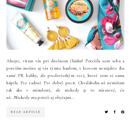
Ahojte, vítam vás pri dnešnom článku! Potešila som seba a
poteším možno aj vás týmto haulom, v ktorom nenájdete iba
samé PR balíky, ale predovšetkým veci, ktoré som si sama
kúpila. Pre radosť. Pre dobrý pocit. Chvalabohu už nemíňam
tak ako v minulosti, ale niekedy je to nárazové, čo
už...Niekedy ma poteší aj obyčajná...
READ ARTICLE