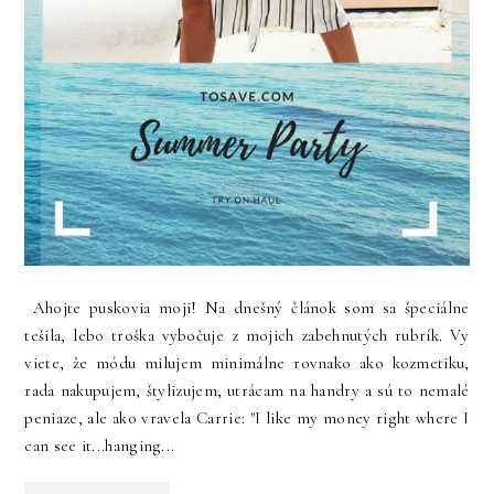
Ahojte puskovia moji! Na dnešný článok som sa špeciálne
tešila, lebo troška vybočuje z mojich zabehnutých rubrík. Vy
viete, že módu milujem minimálne rovnako ako kozmetiku,
rada nakupujem, štylizujem, utrácam na handry a sú to nemalé
peniaze, ale ako vravela Carrie: "I like my money right where I
can see it...hanging...