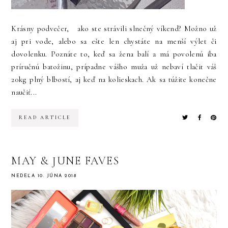
Krásny podvečer, ako ste strávili slnečný víkend? Možno už
aj pri vode, alebo sa ešte len chystáte na menší výlet či
dovolenku. Poznáte to, keď sa žena balí a má povolenú iba
príručnú batožinu, prípadne vášho muža už nebaví tlačit váš
20kg plný blbostí, aj keď na kolieskach. Ak sa túžite konečne
naučiť...
READ ARTICLE
MAY & JUNE FAVES
NEDEĽA 10. JÚNA 2018