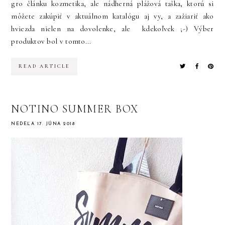
gro článku kozmetika, ale nádherná plážová taška, ktorú si
môžete zakúpiť v aktuálnom katalógu aj vy, a zažiariť ako
hviezda nielen na dovolenke, ale kdekoľvek ;-) Výber
produktov bol v tomto...
READ ARTICLE
NOTINO SUMMER BOX
NEDEĽA 17. JÚNA 2018