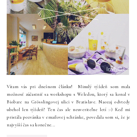
Vítam vás pri dnešnom článku! Minulý týždeň som mala
možnosť zúčastniť sa workshopu s Weledou, ktorý sa konal v
Biobare na Grösslingovej ulici v Bratislave. Naozaj odvtedy
ubehol len týždeň? Ten čas ale neuveriteľne letí :-) Keď mi
pristála pozvánka v emailovej schránke, povedala som si, že je
najvyšší čas sa konečne...