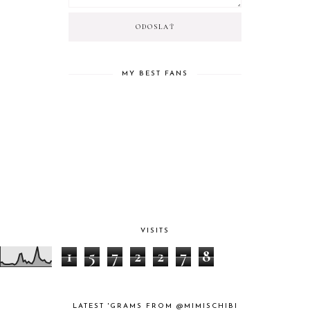
MY BEST FANS
VISITS
1
5
7
2
2
7
8
LATEST 'GRAMS FROM @MIMISCHIBI