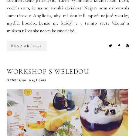
kozmetického priemyslu, ručne vyrábanou kozmetikou Lush,
vedela som, že na nej vzniká závislosť. Najprv som oslovovala
kamarátov v Anglicku, aby mi doniesli aspoň nejaké vzorky,
mydlá, hocičo...Lenže nie každý je v tomto svete "doma" a
mužom už vonkoncom kozmetické...
READ ARTICLE
WORKSHOP S WELEDOU
NEDEĽA 20. MÁJA 2018