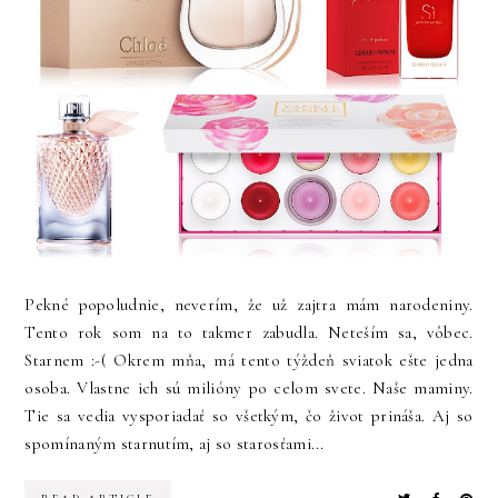
Pekné popoludnie, neverím, že už zajtra mám narodeniny.
Tento rok som na to takmer zabudla. Neteším sa, vôbec.
Starnem :-( Okrem mňa, má tento týždeň sviatok ešte jedna
osoba. Vlastne ich sú milióny po celom svete. Naše maminy.
Tie sa vedia vysporiadať so všetkým, čo život prináša. Aj so
spomínaným starnutím, aj so starosťami...