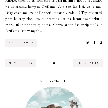
Ahojte, dnes po dlhšom čase sa vám hlásim s novou recenziou
na už siedmu kampaň Oriflame. Ako ten čas letí, už je máj,
lásky čas a môj najobľúbenejší mesiac v roku :-) Teploty sú už
pomaly tropické, kto aj nestihne ísť na letnú dovolenku k
moru, užije pohodu aj doma. Možno si ten čas spríjemní aj s
Oriflame, ktorý myslí...
READ ARTICLE
NEW ENTRIES
OLD ENTRIES
WITH LOVE, MIMI