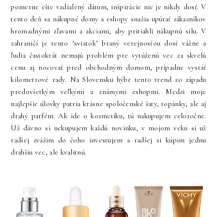
pomerne ešte vzdialený dátum, inšpirácie nie je nikdy dosť. V
tento deň sa nákupné domy a eshopy snažia upútať zákazníkov
hromadnými zľavami a akciami, aby pritiahli nákupnú silu. V
zahraničí je tento "sviatok" braný verejnosťou dosť vážne a
ľudia častokrát nemajú problém pre vytúženú vec za skvelú
cenu aj nocovať pred obchodným domom, prípadne vystáť
kilometrové rady. Na Slovensku hýbe tento trend zo západu
predovšetkým veľkými a známymi eshopmi. Medzi moje
najlepšie úlovky patria krásne spoločenské šaty, topánky, ale aj
drahý parfém. Ak ide o kozmetiku, tú nakupujem celoročne.
Už dávno si nekupujem každú novinku, v mojom veku si už
radšej zvážim do čoho investujem a radšej si kúpim jednu
drahšiu vec, ale kvalitnú.