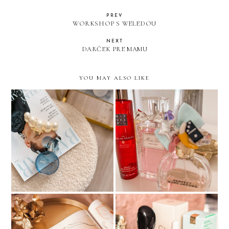
PREV
WORKSHOP S WELEDOU
NEXT
DARČEK PRE MAMU
YOU MAY ALSO LIKE
Ariana Grande Cloud -
Moje TOP jarné vône
dupe na Baccarat Rouge?