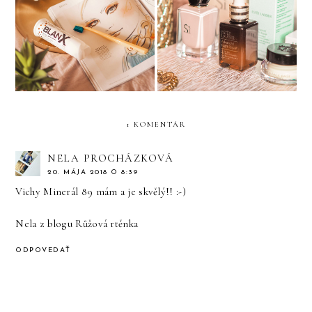
BLANX BIELIACA
Estée Lauder Advanced
ZUBNÁ PASTA
Night Repair
1 KOMENTÁR
NELA PROCHÁZKOVÁ
20. MÁJA 2018 O 8:39
Vichy Minerál 89 mám a je skvělý!! :-)
Nela z blogu
Růžová rtěnka
ODPOVEDAŤ