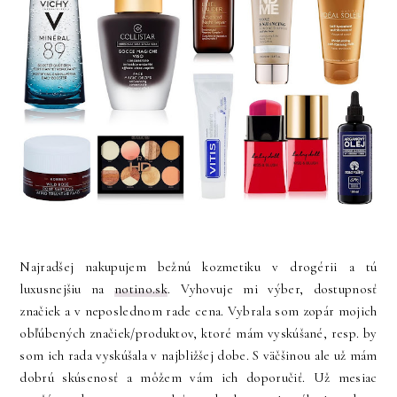
Najradšej nakupujem bežnú kozmetiku v drogérii a tú
luxusnejšiu na
notino.sk
. Vyhovuje mi výber, dostupnosť
značiek a v neposlednom rade cena. Vybrala som zopár mojich
obľúbených značiek/produktov, ktoré mám vyskúšané, resp. by
som ich rada vyskúšala v najbližšej dobe. S väčšinou ale už mám
dobrú skúsenosť a môžem vám ich doporučiť. Už mesiac