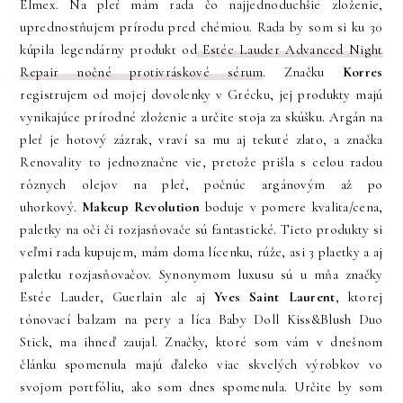
Elmex. Na pleť mám rada čo najjednoduchšie zloženie,
uprednostňujem prírodu pred chémiou. Rada by som si ku 30
kúpila legendárny produkt od
Estée Lauder Advanced Night
Repair nočné protivráskové sérum
. Značku
Korres
registrujem od mojej dovolenky v Grécku, jej produkty majú
vynikajúce prírodné zloženie a určite stoja za skúšku. Argán na
pleť je hotový zázrak, vraví sa mu aj tekuté zlato, a značka
Renovality to jednoznačne vie, pretože prišla s celou radou
rôznych olejov na pleť, počnúc argánovým až po
uhorkový.
Makeup Revolution
boduje v pomere kvalita/cena,
paletky na oči či rozjasňovače sú fantastické. Tieto produkty si
veľmi rada kupujem, mám doma lícenku, rúže, asi 3 plaetky a aj
paletku rozjasňovačov. Synonymom luxusu sú u mňa značky
Estée Lauder, Guerlain ale aj
Yves Saint Laurent
, ktorej
tónovací balzam na pery a líca Baby Doll Kiss&Blush Duo
Stick, ma ihneď zaujal. Značky, ktoré som vám v dnešnom
článku spomenula majú ďaleko viac skvelých výrobkov vo
svojom portfóliu, ako som dnes spomenula. Určite by som