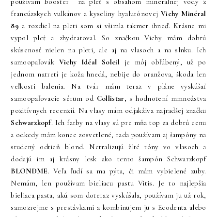
používam booster na pleť s obsahom minerálnej vody z
francúzskych vulkánov a kyseliny hyalurónovej
Vichy Minéral
89
a rozdiel na pleti som si všimla takmer ihneď. Krásne mi
vypol pleť a zhydratoval. So značkou Vichy mám dobrú
skúsenosť nielen na pleti, ale aj na vlasoch a na slnku. Ich
samoopaľovák
Vichy Idéal Soleil
je môj obľúbený, už po
jednom natretí je koža hnedá, nebije do oranžova, škoda len
veľkosti balenia. Na tvár mám teraz v pláne vyskúšať
samoopaľovacie sérum od
Collistar
, s hodnotení mmnožstva
pozitívnych recenzií. Na vlasy mám odjakživa najradšej značku
Schwarzkopf
. Ich farby na vlasy sú pre mňa top za dobrú cenu
a odkedy mám konce zosvetlené, rada používam aj šampóny na
studený odtieň blond. Netralizujú žlté tóny vo vlasoch a
dodajú im aj krásny lesk ako tento šampón Schwarzkopf
BLONDME
. Veľa ľudí sa ma pýta, či mám vybielené zuby.
Nemám, len používam bieliacu pastu Vitis. Je to najlepšia
bieliaca pasta, akú som doteraz vyskúšala, používam ju už rok,
samozrejme s prestávkami a kombinujem ju s Ecodenta alebo