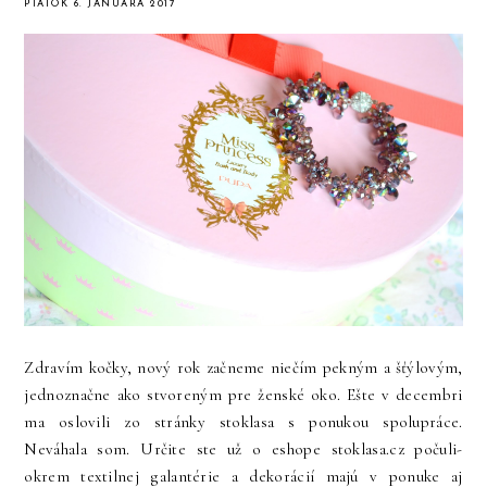
PIATOK 6. JANUÁRA 2017
Zdravím kočky, nový rok začneme niečím pekným a šťýlovým,
jednoznačne ako stvoreným pre ženské oko. Ešte v decembri
ma oslovili zo stránky stoklasa s ponukou spolupráce.
Neváhala som. Určite ste už o eshope stoklasa.cz počuli-
okrem textilnej galantérie a dekorácií majú v ponuke aj