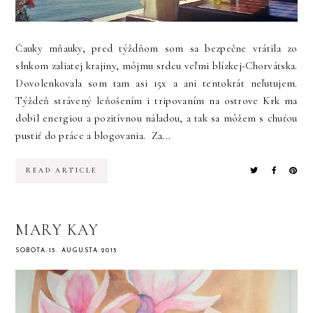
Čauky mňauky, pred týždňom som sa bezpečne vrátila zo
slnkom zaliatej krajiny, môjmu srdcu veľmi blízkej-Chorvátska.
Dovolenkovala som tam asi 15x a ani tentokrát neľutujem.
Týždeň strávený leňošením i tripovaním na ostrove Krk ma
dobil energiou a pozitívnou náladou, a tak sa môžem s chuťou
pustiť do práce a blogovania. Za...
READ ARTICLE
MARY KAY
SOBOTA 15. AUGUSTA 2015