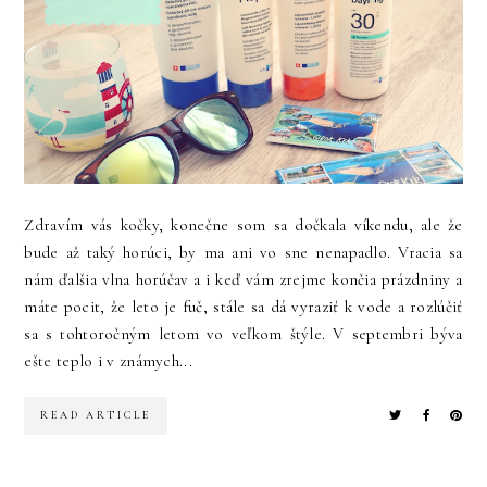
Zdravím vás kočky, konečne som sa dočkala víkendu, ale že
bude až taký horúci, by ma ani vo sne nenapadlo. Vracia sa
nám ďalšia vlna horúčav a i keď vám zrejme končia prázdniny a
máte pocit, že leto je fuč, stále sa dá vyraziť k vode a rozlúčiť
sa s tohtoročným letom vo veľkom štýle. V septembri býva
ešte teplo i v známych...
READ ARTICLE