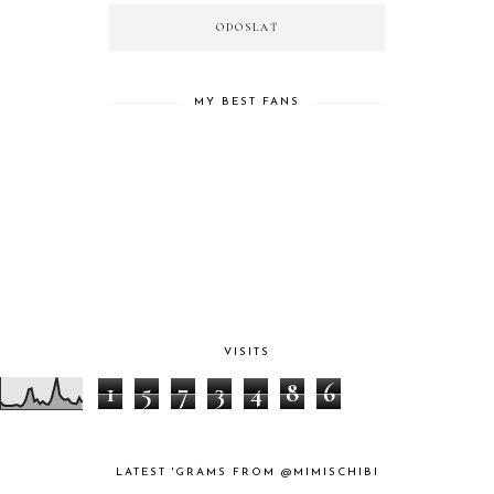
MY BEST FANS
VISITS
1
5
7
3
4
8
6
LATEST 'GRAMS FROM @MIMISCHIBI