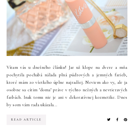
Vítam vás u dnešného článku! Jar už klope na dvere a mňa
pochytila pochabá nálada plná púdrových a jemných farieb,
ktoré mám zo všetkého úplne najradšej. Neviem ako vy, ale ja
osobne sa cítim "doma" práve v týchto nežných a nevtieravých
farbách. Inak tomu nie je ani v dekoratívnej kozmetike. Dnes
by som vám rada ukázala...
READ ARTICLE