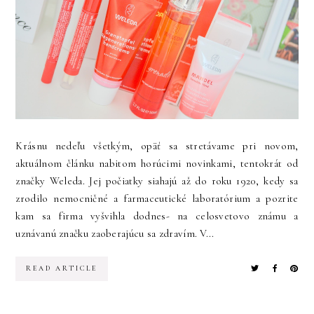
Krásnu nedeľu všetkým, opäť sa stretávame pri novom,
aktuálnom článku nabitom horúcimi novinkami, tentokrát od
značky Weleda. Jej počiatky siahajú až do roku 1920, kedy sa
zrodilo nemocničné a farmaceutické laboratórium a pozrite
kam sa firma vyšvihla dodnes- na celosvetovo známu a
uznávanú značku zaoberajúcu sa zdravím. V...
READ ARTICLE