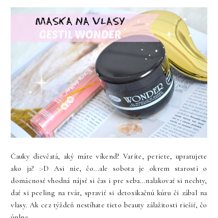
Čauky dievčatá, aký máte víkend? Varíte, periete, upratujete
ako ja? :-D Asi nie, čo...ale sobota je okrem starosti o
domácnosť vhodná nájsť si čas i pre seba...nalakovať si nechty,
dať si peeling na tvár, spraviť si detoxikačnú kúru či zábal na
vlasy. Ak cez týždeň nestíhate tieto beauty zálažitosti riešiť, čo
úplne...