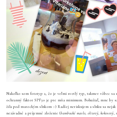
Nakoľko som fototyp 2, čo je veľmi svetlý typ, takmer vôbec sa n
ochranný faktor SPF30 je pre mňa minimum. Bohužiaľ, mne by sa
žila pod marockým slnkom :-) Radšej neriskujem a slnku sa nejak
nezávadné a príjemné zloženie (
bambucké maslo, olivový, kokosový, s