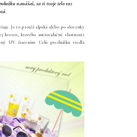
pokožku nanášaš, sa ti tvoje telo raz
stá.
ešuje. Je to protěž alpská alebo po slovenky
j kvetov, ktorého antioxidačné vlastnosti
bený UV žiarením. Celú prednášku viedla