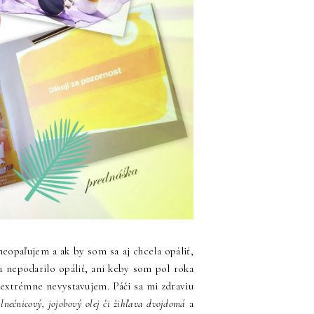
eopaľujem a ak by som sa aj chcela opáliť,
 nepodarilo opáliť, ani keby som pol roka
 extrémne nevystavujem. Páči sa mi zdraviu
lnečnicový, jojobový olej či žihľava dvojdomá
a