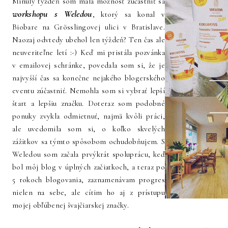
Minulý týždeň som mala možnosť zúčastniť sa
workshopu s Weledou
, ktorý sa konal v
Biobare na Grösslingovej ulici v Bratislave.
Naozaj odvtedy ubehol len týždeň? Ten čas ale
neuveriteľne letí :-) Keď mi pristála pozvánka
v emailovej schránke, povedala som si, že je
najvyšší čas sa konečne nejakého blogerského
eventu zúčastniť. Nemohla som si vybrať lepší
štart a lepšiu značku. Doteraz som podobné
ponuky zvykla odmietnuť, najmä kvôli práci,
ale uvedomila som si, o koľko skvelých
zážitkov sa týmto spôsobom ochudobňujem. S
Weledou som začala prvýkrát spoluprácu, keď
bol môj blog v úplných začiatkoch, a teraz po
5 rokoch blogovania, zaznamenávam progres
nielen na sebe, ale cítim ho aj z prístupu
mojej obľúbenej švajčiarskej značky.