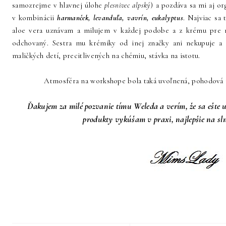
samozrejme v hlavnej úlohe
plesnivec alpský
) a pozdáva sa mi aj o
v kombinácii
harmanček, levanduľa, vavrín, eukalyptus
. Najviac sa
aloe vera uznávam a milujem v každej podobe a z krému pre 
odchovaný. Sestra mu krémiky od inej značky ani nekupuje a 
maličkých detí, precitlivených na chémiu, stávka na istotu.
Atmosféra na workshope bola taká uvoľnená, pohodová a 
Ďakujem za milé pozvanie tímu Weleda a verím, že sa ešte 
produkty vykúšam v praxi, najlepšie na slnk