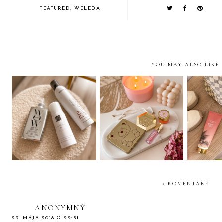
FEATURED
,
WELEDA
YOU MAY ALSO LIKE
3 PRODUKTY Z
I HEART
Staro
NOTINA, KTORÉ
REVOLUTION Honey
chodidlá 
MUSÍTE MAŤ
Bear kolekcia!
2 KOMENTÁRE
ANONYMNÝ
29. MÁJA 2018 O 22:51