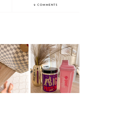
2 COMMENTS
stlivosť o
Ako si vybrať proteín
- tipy na doma
na chudnutie?