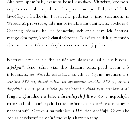
biobare Vitarian
Ako som spomínala, event sa konal v
, kde ponú
vegetariánov alebo jednoducho povedané pre ľudí, ktorí hold
živočíšnych bielkovín. Prostredie podniku a jeho sortiment 
Weleda už pri vstupe, kde ma privítala milá pani Lívia, obchodn
Catering biobaru bol na jednotku, ochutnala som ich čerstv
mangovým pyré, ktorý chutil výborne. Dievčatá si dali aj menučko,
ešte od obeda, tak som skipla rovno na ovocný pohár.
Nestretli sme sa ale iba za účelom dobrého jedla, ale hlavn
alpským"
. Áno, téma viac ako aktuálna teraz pred letom a 
informácia, že Weleda prichádza na trh so štyrmi novinkami 
sensitive SPF 50, detské mlieko na opaľovanie sensitive SPF 30, krém
dospelých s SPF 30 a mlieko po opaľovaní s chladivým účinkom a al
na báze minerálnych filtrov
fungujú výhradne
, čo je nepochyb
narozdiel od chemických filtrov obsiahnutých v bežne dostupnýc
neabsorbujú. Ostávajú na pokožke a UV lúče odrážajú. Chemické 
kde sa rozkladajú na voľné radikály a karcinogény.