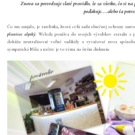
Znova sa potvrdzuje zlaté pravidlo, že za všetko, čo si na 
poďakuje....alebo ťa potre
Čo ma zaujalo, je rastlinka, ktorá celú sadu slnečnej ochrany zastr
plesnivec alpský
. Weleda používa do svojich výrobkov extrakt z je
dokážu neutralizovať voľné radikály a vyvažovať stres spôso
sympatická Míša a určite je to téma na širšiu diskusiu.