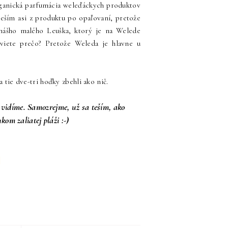
rganická parfumácia weleďáckych produktov
 teším asi z produktu po opaľovaní, pretože
nášho malého Leuška, ktorý je na Welede
viete prečo? Pretože Weleda je hlavne u
tie dve-tri hoďky zbehli ako nič.
uvidíme. Samozrejme, už sa teším, ako
om zaliatej pláži :-)