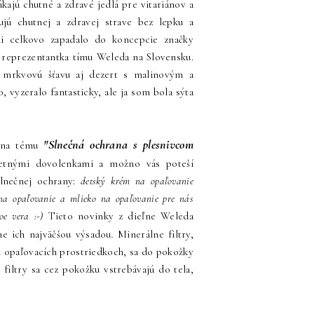
kajú chutné a zdravé jedlá pre vitariánov a
ujú chutnej a zdravej strave bez lepku a
mi celkovo zapadalo do koncepcie značky
á reprezentantka tímu Weleda na Slovensku.
ú mrkvovú šťavu aj dezert s malinovým a
 vyzeralo fantasticky, ale ja som bola sýta
"Slnečná ochrana s plesnivcom
e na tému
letnými dovolenkami a možno vás poteší
slnečnej ochrany:
detský krém na opaľovanie
 na opaľovanie a mlieko na opaľovanie pre nás
oe vera :-)
Tieto novinky z dieľne Weleda
ne ich najväčšou výsadou
.
Minerálne filtry,
h opaľovacích prostriedkoch, sa do pokožky
filtry sa cez pokožku vstrebávajú do tela,