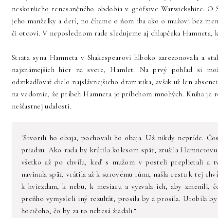
neskoršieho renesančného obdobia v grófstve Warwickshire. O 
jeho manželky a detí, no čítame o ňom iba ako o mužovi bez mena 
či otcovi. V neposlednom rade sledujeme aj chlapčeka Hamneta, kto
Strata syna Hamneta v Shakespearovi hlboko zarezonovala a sta
najznámejších hier na svete, Hamlet. Na prvý pohľad si mo
odzrkadľovať dielo najslávnejšieho dramatika, avšak už len absenc
na vedomie, že príbeh Hamneta je príbehom mnohých. Kniha je ro
nešťastnej udalosti.
"Stvorili ho obaja, pochovali ho obaja. Už nikdy nepríde. Čos
priadzu. Ako rada by krútila kolesom späť, zrušila Hamnetovu
všetko až po chvíľu, keď s mužom v posteli preplietali a t
navinula späť, vrátila až k surovému rúnu, našla cestu k tej chví
k hviezdam, k nebu, k mesiacu a vyzvala ich, aby zmenili, 
preňho vymysleli iný rezultát, prosila by a prosila. Urobila by
hocičoho, čo by za to nebesá žiadali.“