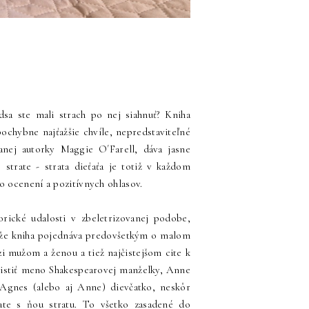
edsa ste mali strach po nej siahnuť? Kniha
ochybne najťažšie chvíle, nepredstaviteľné
vanej autorky Maggie O´Farell, dáva jasne
strate - strata dieťaťa je totiž v každom
o ocenení a pozitívnych ohlasov.
orické udalosti v zbeletrizovanej podobe,
ť, že kniha pojednáva predovšetkým o malom
i mužom a ženou a tiež najčistejšom cite k
čistiť meno Shakespearovej manželky, Anne
 Agnes (alebo aj Anne) dievčatko, neskôr
vate s ňou stratu. To všetko zasadené do