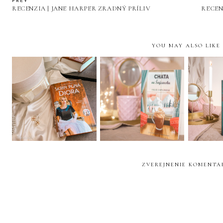
PREV
RECENZIA | JANE HARPER ZRADNÝ PRÍLIV
RECEN
YOU MAY ALSO LIKE
RECENZIA |
RECENZIA | JULIE
RECEN
NATASHA LESTER
CAPLIN CHATA VE
FOLLE
SKŘÍŇ PLNÁ DIORA
ŠVÝCARSKU
ZVEREJNENIE KOMENTÁ