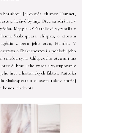
 s horúčkou. Jej dvojča, chlapec Hamnet,
stuje liečivé byliny. Otec sa zdržiava v
týždňa. Maggie O’Farrellová vytvorila v
liama Shakespeara, chlapca, o ktorom
ragédia z pera jeho otca, Hamlet. V
rozpráva o Shakespearovi z pohľadu jeho
ní smrťou syna. Chlapcovho otca ani raz
otec či brat. Jeho výzor a vystupovanie
jeho hier a historických faktov. Autorka
lla Shakespeara a o osem rokov staršej
 konca ich života.