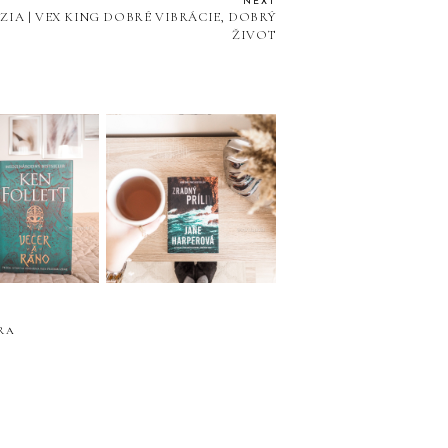
NEXT
ZIA | VEX KING DOBRÉ VIBRÁCIE, DOBRÝ
ŽIVOT
ZIA | KEN
RECENZIA | JANE
TT VEČER A
HARPER ZRADNÝ
RÁNO
PRÍLIV
RA