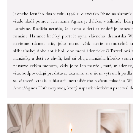
Jedného letného dňa v roku 1596 si dievčatko ľahne na slamník
všade hľadá pomoc. Ich mama Agnes je ďaleko, v záhrade, kde pe
Londýne. Rodičia netušia, že jedno z detí sa nedožije konca 
románe Hamnet krehký portrét syna slávneho dramatika Wil
nevieme takmer nič, jeho meno však nesie nesmrteľná t
alžbetínskej dobe totiž boli obe mená identické.O’Farrellová 
manželky a detí vo chvíli, keď sú obaja manželia hlboko zrane
nenazve celým menom, vždy je to len manžel, muž, mládenec, 
však zodpovedajú predstave, akú sme si o ňom vytvorili podľa 
sa zároveň vracia k histórii netradičného vzťahu mladého Wi
Anne/Agnes Hathawayovej, ktorý napriek všetkému pretrval do