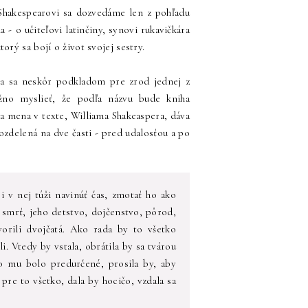
Shakespearovi sa dozvedáme len z pohľadu
- o učiteľovi latinčiny, synovi rukavičkára
rý sa bojí o život svojej sestry.
la sa neskôr podkladom pre zrod jednej z
žno myslieť, že podľa názvu bude kniha
ia mena v texte, Williama Shakeaspera, dáva
zdelená na dve časti - pred udalosťou a po
i v nej túži navinúť čas, zmotať ho ako
 smrť, jeho detstvo, dojčenstvo, pôrod,
vorili dvojčatá. Ako rada by to všetko
li. Vtedy by vstala, obrátila by sa tvárou
čo mu bolo predurčené, prosila by, aby
 pre to všetko, dala by hocičo, vzdala sa