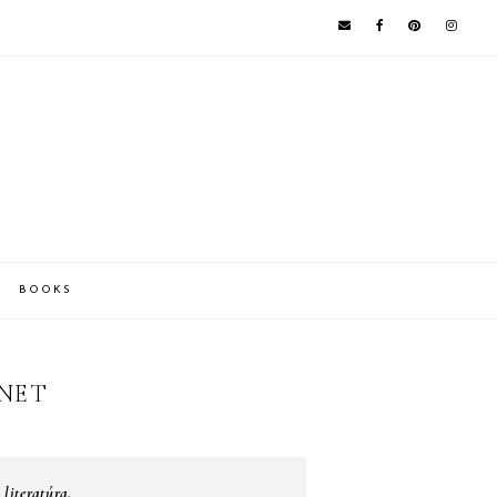
BOOKS
MNET
 literatúra.