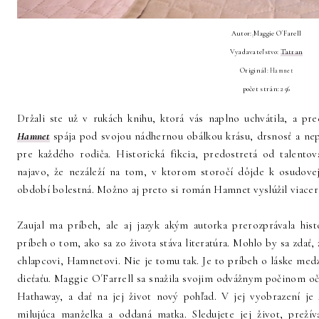
Autor:
Maggie O´Farell
Vyadavateľstvo:
Tatran
Originál
: Hamnet
počet strán: 256
Držali ste už v rukách knihu, ktorá vás naplno uchvátila, a pr
Hamnet
spája pod svojou nádhernou obálkou krásu, drsnosť a nep
pre každého rodiča. Historická fikcia, predostretá od talento
najavo, že nezáleží na tom, v ktorom storočí dôjde k osudovej 
období bolestná. Možno aj preto si román Hamnet vyslúžil viacer
Zaujal ma príbeh, ale aj jazyk akým autorka prerozprávala hist
príbeh o tom, ako sa zo života stáva literatúra. Mohlo by sa zda
chlapcovi, Hamnetovi. Nie je tomu tak. Je to príbeh o láske medz
dieťaťu. Maggie O´Farrell sa snažila svojim odvážnym počinom o
Hathaway, a dať na jej život nový pohľad. V jej vyobrazení je
milujúca manželka a oddaná matka. Sledujete jej život, preží