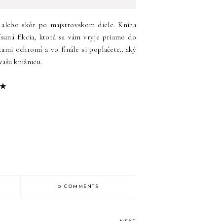
, alebo skôr po majstrovskom diele. Kniha
ísaná fikcia, ktorá sa vám vryje priamo do
ami ochromí a vo finále si poplačete...aký
 vašu knižnicu.
★
0 COMMENTS