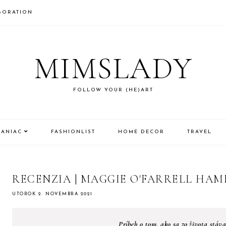
BORATION
MIMSLADY
FOLLOW YOUR (HE)ART
MANIAC
FASHIONLIST
HOME DECOR
TRAVEL
RECENZIA | MAGGIE O'FARRELL HA
UTOROK 2. NOVEMBRA 2021
Príbeh o tom, ako sa zo života stáva