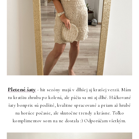
Pletené šaty
- hit sezóny majú v dlhšej aj kratšej verzii. Mám
tu kratšiu zhruba po kolená, ale páčia sa mi aj dlhé. Háčkované
šaty bonprix sú podšité, kvalitne spracované a priam až hrubé
na horúce počasie, ale skutočne trendy a krásne. Toľko
komplimentov som na ne dostala :) Odporúčam všetkým.