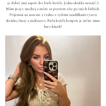
je dobré mať aspoň dve biele košele. Jedna skrátka nestačí :)
Mám ju aj v modrej a určite sa pozriem ešte po iných farbách.
Príjemná na nosenie a i takto s vyššími sandálkami vyzerá
skrátka classy a nadčasovo. Biela košeľa bonprix je určite must
have kúsok!