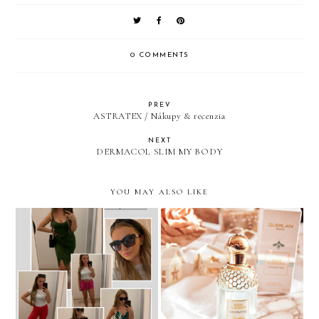
0 COMMENTS
PREV
ASTRATEX / Nákupy & recenzia
NEXT
DERMACOL SLIM MY BODY
YOU MAY ALSO LIKE
BONPRIX #OOTD
NOVINKY, NÁKUPY A
summer
PR BALÍČKY