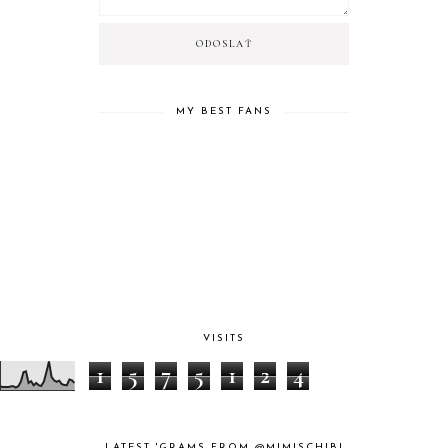
MY BEST FANS
VISITS
1
5
7
5
1
2
4
LATEST 'GRAMS FROM @MIMISCHIBI