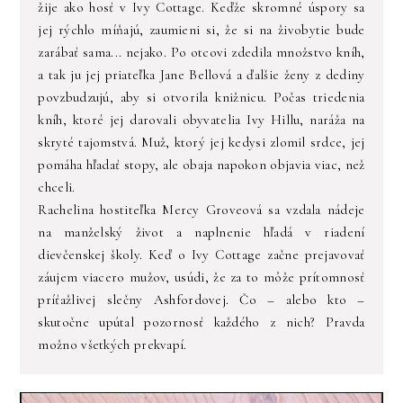
žije ako hosť v Ivy Cottage. Keďže skromné úspory sa
jej rýchlo míňajú, zaumieni si, že si na živobytie bude
zarábať sama... nejako. Po otcovi zdedila množstvo kníh,
a tak ju jej priateľka Jane Bellová a ďalšie ženy z dediny
povzbudzujú, aby si otvorila knižnicu. Počas triedenia
kníh, ktoré jej darovali obyvatelia Ivy Hillu, naráža na
skryté tajomstvá. Muž, ktorý jej kedysi zlomil srdce, jej
pomáha hľadať stopy, ale obaja napokon objavia viac, než
chceli.
Rachelina hostiteľka Mercy Groveová sa vzdala nádeje
na manželský život a naplnenie hľadá v riadení
dievčenskej školy. Keď o Ivy Cottage začne prejavovať
záujem viacero mužov, usúdi, že za to môže prítomnosť
príťažlivej slečny Ashfordovej. Čo – alebo kto –
skutočne upútal pozornosť každého z nich? Pravda
možno všetkých prekvapí.