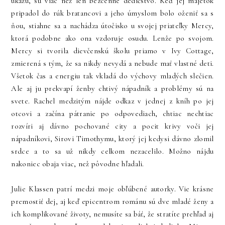
ukážu, sú viac než len bezcenné dedičstvo. Keď jej majetok
pripadol do rúk bratancovi a jeho úmyslom bolo oženiť sa s
ňou, stiahne sa a nachádza útočisko u svojej priateľky Mercy,
ktorá podobne ako ona vzdoruje osudu. Lenže po svojom.
Mercy si tvorila dievčenskú školu priamo v Ivy Cottage,
zmierená s tým, že sa nikdy nevydá a nebude mať vlastné deti.
Všetok čas a energiu tak vkladá do výchovy mladých slečien.
Ale aj ju prekvapí ženby chtivý nápadník a problémy sú na
svete. Rachel medzitým nájde odkaz v jednej z kníh po jej
otcovi a začína pátranie po odpovediach, chtiac nechtiac
rozvíri aj dávno pochované city a pocit krivy voči jej
nápadníkovi, Sirovi Timothymu, ktorý jej kedysi dávno zlomil
srdce a to sa už nikdy celkom nezacelilo. Možno nájdu
nakoniec obaja viac, než pôvodne hľadali.
Julie Klassen patrí medzi moje obľúbené autorky. Vie krásne
premostiť dej, aj keď epicentrom románu sú dve mladé ženy a
ich komplikované životy, nemusíte sa báť, že stratíte prehľad aj