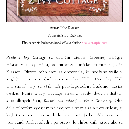
Autor: Julie Klassen
Vydavateľstvo: i527.net
Táto recenzia bola napísaná vďaka službe
www.storpic.com
Panie z Ivy Cottage
sú druhým dielom úspešnej trilógie
Historky z Ivy Hillu, od autorky klasickej romance Jullie
Klassen. Okrem toho som sa dozvedela, že nedávno vyšlo v
angličtine aj vianočné vydanie Ivy Hillu (An Ivy Hill
Christmas), my sa však naň pravdepodobne budeme musieť
počkať. Panie z Ivy Cottage sledujú osudy dvoch mladých
slobodbných žien,
Rachel Ashfordovej
a
Mercy Groveovej
. Obe
čelia núteným vydajom po svojom a snažia sa o nezávislosť, aj
keď to v danej dobe bolo viac než ťažké. Ale zasa nie
nemožné. Rachel zdedila po otcovi len hŕbu kníh, ktoré ako sa