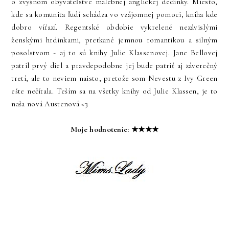
o zvyšnom obyvateľstve malebnej anglickej dedinky. Miesto,
kde sa komunita ľudí schádza vo vzájomnej pomoci, kniha kde
dobro víťazí. Regentské obdobie vykrelené nezávislými
ženskými hrdinkami, pretkané jemnou romantikou a silným
posolstvom - aj to sú knihy Julie Klassenovej. Jane Bellovej
patril prvý diel a pravdepodobne jej bude patriť aj záverečný
tretí, ale to neviem naisto, pretože som Nevestu z Ivy Green
ešte nečítala. Teším sa na všetky knihy od Julie Klassen, je to
naša nová Austenová <3
Moje hodnotenie: ★★★★