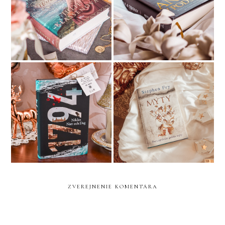
RECENZIA | Julie
ČERVEŇÁK Anděl v
KLASSEN Učiteľova dcéra
podsvětí
RECENZIA | NIKLAS Natt
RECENZIA | STEPHEN
och Dag 1794
FRY MÝTY
ZVEREJNENIE KOMENTÁRA