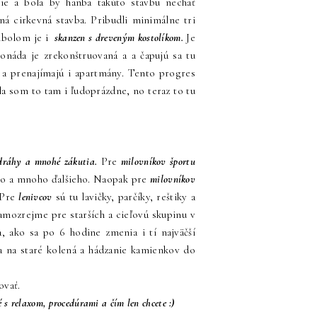
ie a bola by hanba takúto stavbu nechať
ná cirkevná stavba. Pribudli minimálne tri
mbolom je i
skanzen s dreveným kostolíkom.
Je
onáda je zrekonštruovaná a a čapujú sa tu
y a prenajímajú i apartmány. Tento progres
la som to tam i ľudoprázdne, no teraz to tu
é dráhy a mnohé zákutia.
Pre
milovníkov športu
isko a mnoho ďalšieho. Naopak pre
milovníkov
 Pre
lenivcov
sú tu lavičky, parčíky, reštiky a
amozrejme pre starších a cieľovú skupinu v
, ako sa po 6 hodine zmenia i tí najväčší
ka na staré kolená a hádzanie kamienkov do
ovať.
 s relaxom, procedúrami a čím len chcete :)