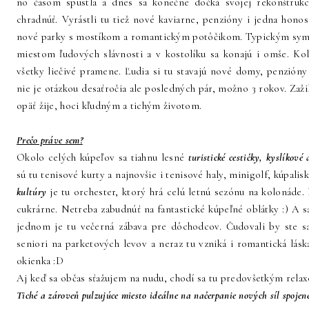
no časom spustla a dnes sa konečne dočká svojej rekonštrukc
chradnúť. Vyrástli tu tiež nové kaviarne, penzióny i jedna honos
nové parky s mostíkom a romantickým potôčikom. Typickým sy
miestom ľudových slávnosti a v kostolíku sa konajú i omše. Kol
všetky liečivé pramene. Ľudia si tu stavajú nové domy, penzión
nie je otázkou desaťročia ale posledných pár, možno 3 rokov. Zaži
opäť žije, hoci kľudným a tichým životom.
Prečo práve sem?
Okolo celých kúpeľov sa tiahnu lesné
turistické cestičky, kyslíkov
sú tu tenisové kurty a najnovšie i tenisové haly, minigolf, kúpal
kultúry
je tu orchester, ktorý hrá celú letnú sezónu na kolonáde.
cukrárne. Netreba zabudnúť na fantastické kúpeľné oblátky :) A s
jednom je tu večerná zábava pre dôchodcov. Čudovali by ste sa
seniori na parketových levov a neraz tu vzniká i romantická lás
okienka :D
Aj keď sa občas sťažujem na nudu, chodí sa tu predovšetkým relax
Tiché a zároveň pulzujúce miesto ideálne na načerpanie nových síl spojené