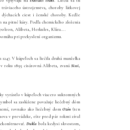
ivo vplývajú na
tráviaci trakt
. Liečia sa tu
tráviaceho ústrojenstva, choroby látkovej
 dýchacích ciest i ženské choroby. Keďže
na pitné kúry. Podľa chemického zloženia
oleon, Alžbeta, Herkules, Klára....
pomáha pri prekyslení organizmu.
1247. V kúpeľoch sa liečila druhá manželka
v roku 1895 cisárovná Alžbeta, zvaná
Sissi,
oky vyrástlo v kúpeľoch viacero sukromných
 symbol sa zaslúžene považuje liečebný dóm
ízemí, rovnako ako liečebný dom
Ozón
(ten
nova v prevádzke, ešte pred pár rokmi zíval
rekonštruovať.
Dukla
bola kedysi skvostom,