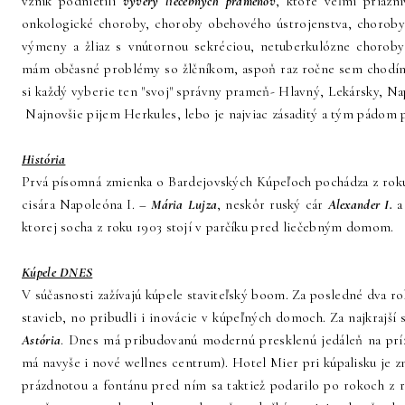
vznik podnietili
vývery liečebných prameňov
, ktoré veľmi priazn
onkologické choroby, choroby obehového ústrojenstva, choroby 
výmeny a žliaz s vnútornou sekréciou, netuberkulózne choroby
mám občasné problémy so žlčníkom, aspoň raz ročne sem chodím 
si každý vyberie ten "svoj" správny prameň- Hlavný, Lekársky, Nap
Najnovšie pijem Herkules, lebo je najviac zásaditý a tým pádom 
História
Prvá písomná zmienka o Bardejovských Kúpeľoch pochádza z roku 
cisára Napoleóna I. –
Mária Lujza
, neskôr ruský cár
Alexander I.
a 
ktorej socha z roku 1903 stojí v parčíku pred liečebným domom.
Kúpele DNES
V súčasnosti zažívajú kúpele staviteľský boom. Za posledné dva r
stavieb, no pribudli i inovácie v kúpeľných domoch. Za najkrajší
Astória
. Dnes má pribudovanú modernú presklenú jedáleň na pr
má navyše i nové wellnes centrum). Hotel Mier pri kúpalisku je z
prázdnotou a fontánu pred ním sa taktiež podarilo po rokoch z 