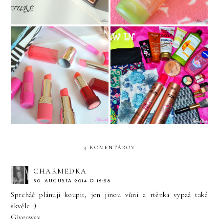
TOP 5 obľúbených rúžov
Moje NOVINKY - New In
na leto
5 KOMENTÁROV
CHARMEDKA
30. AUGUSTA 2014 O 16:28
Sprcháč plánuji koupit, jen jinou vůni a rtěnka vypaá také
skvěle :)
Giveaway