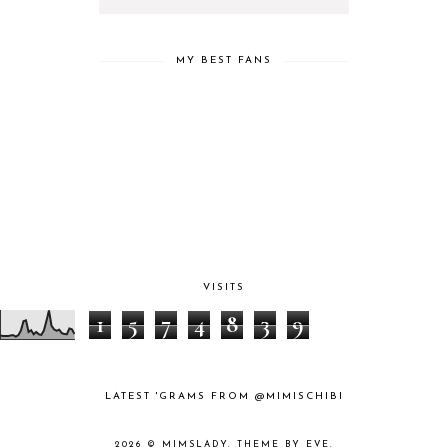
MY BEST FANS
VISITS
1
5
7
4
8
3
9
LATEST 'GRAMS FROM @MIMISCHIBI
2026 ©
MIMSLADY
.
THEME BY EVE
.