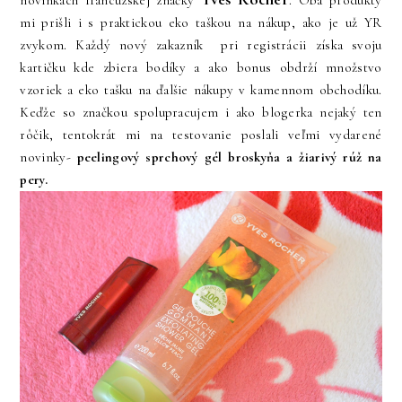
novinkách francúzskej značky
. Oba produkty
mi prišli i s praktickou eko taškou na nákup, ako je už YR
zvykom. Každý nový zakazník pri registrácii získa svoju
kartičku kde zbiera bodíky a ako bonus obdrží množstvo
vzoriek a eko tašku na ďalšie nákupy v kamennom obchodíku.
Keďže so značkou spolupracujem i ako blogerka nejaký ten
rôčik, tentokrát mi na testovanie poslali veľmi vydarené
novinky-
peelingový sprchový gél broskyňa a žiarivý rúž na
pery.