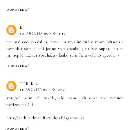
ODPOVEDAŤ
K
30. AUGUSTA 2014 O 18:42
tie isté veci poslali aj mne len myslím rúž v inom odtieni a
nemohla som si ani jedno vynachváliť :3 proste super, len sa
mi nepáči uzáver sprcháču - ľahko sa míňa a veľa ho vytečie :/
ODPOVEDAŤ
TER KA
31. AUGUSTA 2014 O 10:49
sprcháč jsem očuchávala, ale mám jich dost, tak nebudu
pořizovat :D :)
http://gethealthyandfitwithus.blogspot.cz/
ODPOVEDAŤ