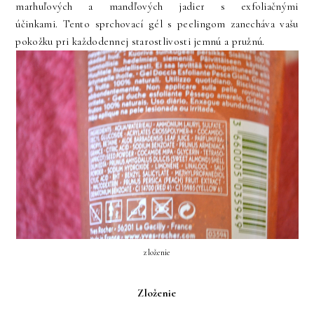
marhuľových a mandľových jadier s exfoliačnými
účinkami. Tento sprchovací gél s peelingom zanecháva vašu
pokožku pri každodennej starostlivosti jemnú a pružnú.
zloženie
Zloženie