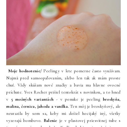
Moje hodnotenie/
Peelingy v lete pomerne často využívam.
Najmä pred samoopaľovaním, alebo len tak ak mám proste
chuť. Vždy skúšam nové značky a bavia ma hlavne ovocné
príchute. Yves Rocher prišiel tentokrát s novinkou, a to hneď
v
5 možných variantách
- v ponuke je peeling
broskyňa,
malina, černica, jahoda a vanilka.
Ten môj je broskyňový, ale
neurazila by som sa, keby mi došiel hocijaký iný, všetky
vyzerajú bombovo.
Balenie
je v plastovej priesvitnej tube s