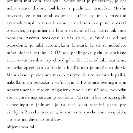
jemným motívom broskyňe. Keďže obal je priezračný, je cez
neho vidieť drobné bublinky i peelujúce zrniečka. Musím
povedať, že mňa obal oslovil a určite by ma v predajni
výrobok zaujal. A teraz k vôni- je sladkastá ako práve dozretá
broskyňa, pripomína mi leto a ovocné džúsy, ktoré tak rada
popíjam.
Aróma broskyne
si vás získa, je ťažké sa od nej
odosobniť, je taká autentická a lahodná, že už sa nebudete
môcť dočkať sprchy :-) Účinok peelingové gélu je obtiažne
recenzovať asi ako u sprchové gélu. Zrniečka sú také akurátne,
pokožku opeelujú a vo finále je hladšia a príjemnejšia na dotyk.
Mám zásadu peelovania max 1x za týždeň, i to sa mi zdá príliš,
nakoľko moja pokožka je veľmi jemná. Po tomto peelingu som
nezaznamenala žiaden negatívny pocit ani účinok, pokožku
som nemala napnutú ani presušenú. Páči sa mi kombinácia gélu
a peelingu v jednom, je to taká zlatá stredná cesta pre
všetkých. Za seba uvediem, že som si to sprchovanie ozaj užila,
a preto mu dávam 8 bodíkov.
objem: 200 ml