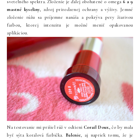
svetelného spektra. Zloženie je ďalej obohatené o omega
6 a 9
mastné kyseliny
, zdroj prirodzenej ochrany a výživy. Jemné
zloženie rúžu sa príjemne nanáša a pokrýva pery žiarivou
farbou, ktorej intenzitu je možné meniť opakovanou
aplikáciou.
Na testovanie mi prišiel rúž v odtieni
Corail Doux,
čo by mala
byť sýta koralová farbička.
Balenie
, aj napriek tomu, že je