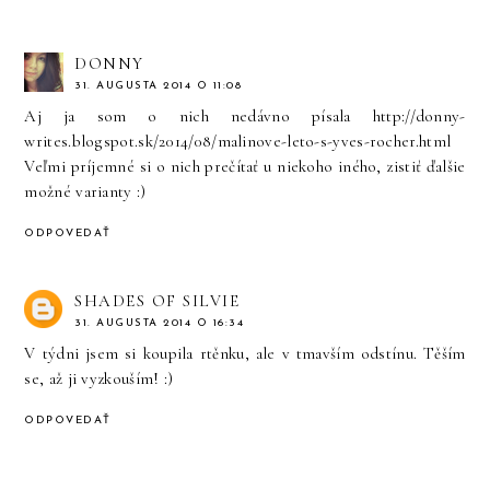
DONNY
31. AUGUSTA 2014 O 11:08
Aj ja som o nich nedávno písala http://donny-
writes.blogspot.sk/2014/08/malinove-leto-s-yves-rocher.html
Veľmi príjemné si o nich prečítať u niekoho iného, zistiť ďalšie
možné varianty :)
ODPOVEDAŤ
SHADES OF SILVIE
31. AUGUSTA 2014 O 16:34
V týdni jsem si koupila rtěnku, ale v tmavším odstínu. Těším
se, až ji vyzkouším! :)
ODPOVEDAŤ