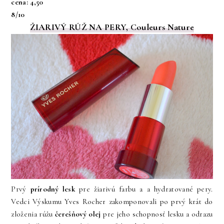
cena: 4,50
8/10
ŽIARIVÝ RÚŽ NA PERY, Couleurs Nature
Prvý
prírodný lesk
pre žiarivú farbu a a hydratované pery.
Vedci Výskumu Yves Rocher zakomponovali po prvý krát do
zloženia rúžu
čerešňový olej
pre jeho schopnosť lesku a odrazu