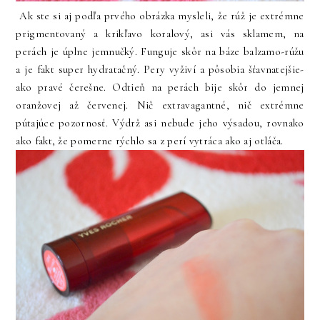
Ak ste si aj podľa prvého obrázka mysleli, že rúž je extrémne
prigmentovaný a krikľavo koralový, asi vás sklamem, na
perách je úplne jemnučký. Funguje skôr na báze balzamo-rúžu
a je fakt super hydratačný. Pery vyživí a pôsobia šťavnatejšie-
ako pravé čerešne. Odtieň na perách bije skôr do jemnej
oranžovej až červenej. Nič extravagantné, nič extrémne
pútajúce pozornosť. Výdrž asi nebude jeho výsadou, rovnako
ako fakt, že pomerne rýchlo sa z perí vytráca ako aj otláča.