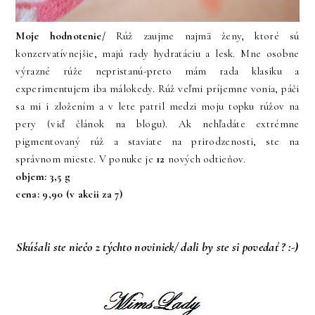
Moje hodnotenie/
Rúž zaujme najmä ženy, ktoré sú
konzervatívnejšie, majú rady hydratáciu a lesk. Mne osobne
výrazné rúže nepristanú-preto mám rada klasiku a
experimentujem iba málokedy. Rúž veľmi príjemne vonia, páči
sa mi i zložením a v lete patril medzi moju topku rúžov na
pery (viď článok na blogu). Ak nehľadáte extrémne
pigmentovaný rúž a staviate na prirodzenosti, ste na
správnom mieste. V ponuke je
12
nových odtieňov.
objem: 3,5 g
cena: 9,90 (v akcii za 7)
Skúšali ste niečo z týchto noviniek/ dali by ste si povedať ? :-)