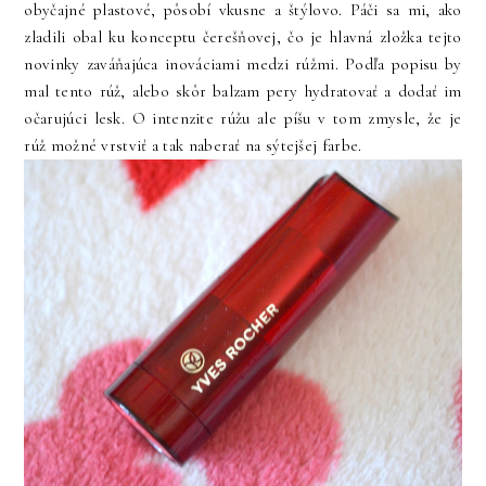
obyčajné plastové, pôsobí vkusne a štýlovo. Páči sa mi, ako
zladili obal ku konceptu čerešňovej, čo je hlavná zložka tejto
novinky zaváňajúca inováciami medzi rúžmi. Podľa popisu by
mal tento rúž, alebo skôr balzam pery hydratovať a dodať im
očarujúci lesk. O intenzite rúžu ale píšu v tom zmysle, že je
rúž možné vrstviť a tak naberať na sýtejšej farbe.