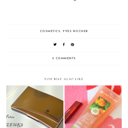
COSMETICS
,
YVES ROCHER
5 COMMENTS
YOU MAY ALSO LIKE
Paletka očných tieňov od
Yves Rocher-ovocné
Yves Rocher
novinky a tipy na nákup