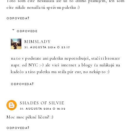
Toto som ešte neskúšala ale už to dlllho plánujem, len som
ešte nikde nenašla tú správnu paletku :)
ODPOVEDAŤ
ODPOVEDE
MIMSLADY
31. AUGUSTA 2014 O 23:17
na to v podstate ani paletku nepotrebuješ, stačí ti bronzer
napr. od NYC :-) ale vieš internet a blogy ťa nalákajú na
kadečo a táto paletka ma stála pár eur, no nekúp to :)
ODPOVEDAŤ
SHADES OF SILVIE
31. AUGUSTA 2014 O 16:32
Moc moc pěkné líčení! :)
ODPOVEDAŤ