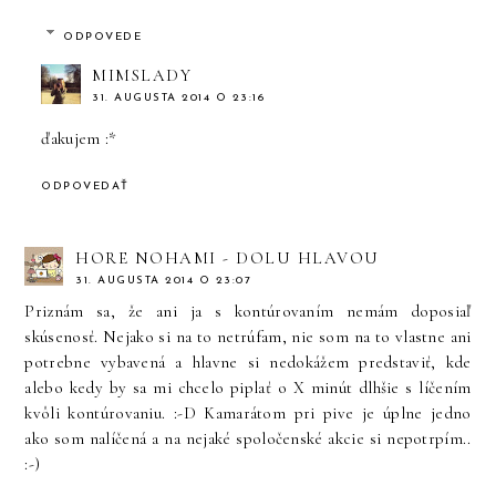
ODPOVEDE
MIMSLADY
31. AUGUSTA 2014 O 23:16
ďakujem :*
ODPOVEDAŤ
HORE NOHAMI - DOLU HLAVOU
31. AUGUSTA 2014 O 23:07
Priznám sa, že ani ja s kontúrovaním nemám doposiaľ
skúsenosť. Nejako si na to netrúfam, nie som na to vlastne ani
potrebne vybavená a hlavne si nedokážem predstaviť, kde
alebo kedy by sa mi chcelo piplať o X minút dlhšie s líčením
kvôli kontúrovaniu. :-D Kamarátom pri pive je úplne jedno
ako som nalíčená a na nejaké spoločenské akcie si nepotrpím..
:-)