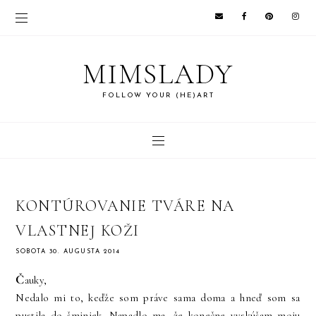
MIMSLADY
FOLLOW YOUR (HE)ART
KONTÚROVANIE TVÁRE NA
VLASTNEJ KOŽI
SOBOTA 30. AUGUSTA 2014
Č
auky,
Nedalo mi to, keďže som práve sama doma a hneď som sa
pustila do šminiek. Napadlo ma, že konečne vyskúšam moju