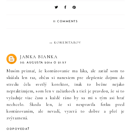
11 COMMENTS
11 KOMENTÁROV
JANKA BIANKA
30. AUGUSTA 2014 O 21:57
Musím priznať, že kontúrovanie ma láka, ale zatiaľ som to
skúšala len raz, občas si nanesiem pre zlepšenie dojmu do
stredu čela svetlý korektor, inak to bežne nejako
nepraktizujem, som len v začiatkoch a tiež je pravdou, že si to
vyžaduje viac času a každé ráno by sa mi s tým asi hrať
nechcelo. Škoda len, že si nespravila fotku pred
kontúrovaním, ale nevadí, vyzerá to dobre a pleť je
zvýraznená.
ODPOVEDAŤ