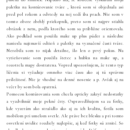
paletku na kontúrovanie tváre , ktorú som si objednala asi
pred pol rokom a odvtedy na nej sedí iba prach. Nie som v
tomto obore zbehlý priekopník, preto som si najprv stiahla
obrázok z netu, podľa ktorého som sa približne orientovala.
Ako podklad som použila make up plus púder a následne
naniesla najtmavší odtieň z paletky na vyznačené časti tváre.
Nerobila som to nijak detailne, šlo len o prvý pokus. Na
vytieňovanie som použila štetec a hubku na make up, a
rozotrela mapy dostratena. Vopred upozorňujem, že tento typ
líčenia si vyžaduje omnoho viac času ako aj tú správnu
príležitosť. Nie je vhodné na denné nosenie a p. Avšak aj na
večer by som bola opatrná.
Pomocou kontúrovania som chcela opticky zakryť nedostatky
a vyzdvihnúť moje pekné črty. Ospravedlňujem sa za fotky,
kde vyzerám ako strašidlo ako aj za ich kvalitu, fotila som
mobilom pri umelom svetle. Ale práve bez blesku a pri tomto
osvetlení uvidíte rozdiely najlepšie, aj keď fotky sú zrnité. So