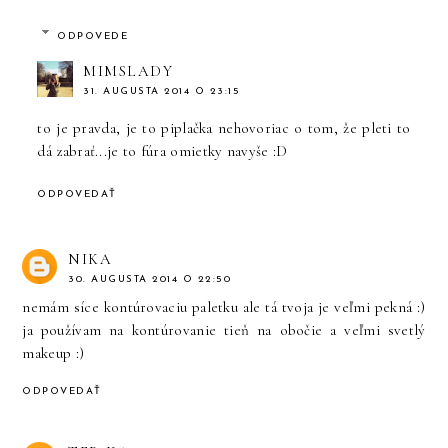
ODPOVEDE
MIMSLADY
31. AUGUSTA 2014 O 23:15
to je pravda, je to piplačka nehovoriac o tom, že pleti to
dá zabrať...je to fúra omietky navyše :D
ODPOVEDAŤ
NIKA
30. AUGUSTA 2014 O 22:50
nemám síce kontúrovaciu paletku ale tá tvoja je veľmi pekná :)
ja používam na kontúrovanie tieň na obočie a veľmi svetlý
makeup :)
ODPOVEDAŤ