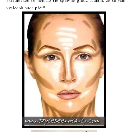
zkradlovkou to nemalo tie správne grády. Dúfam, že sa vám
výsledok bude páčiť!