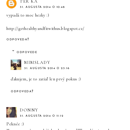
TER KA
31. AUGUSTA 2014 O 10:48
vypadá to moc hezky :)
http://gethealthyandfitwithus.blogspot.cz/
ODPOVEDAŤ
ODPOVEDE
MIMSLADY
31. AUGUSTA 2014 O 23:16
ďakujem, je to zatiaľ len prvý pokus :)
ODPOVEDAŤ
DONNY
31. AUGUSTA 2014 O 11:12
Peknée :)