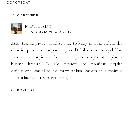
ODPOVEDAŤ
ODPOVEDE
MIMSLADY
31. AUGUSTA 2014 O 23:19
Zuzi, tak na pivec jasné že nie, to keby si mňa videla ako
chodím po doma, odpadla by si :D Lákalo ma to vyskúšať,
najmä ma zaujímalo či budem potom vyzerať lepšie a
hlavne krajšie :D ale neviem to posúdiť nejako
objektívne...zatiaľ to bol prvý pokus, časom sa zlepším..a
na poriadnu party prečo nie :)
ODPOVEDAŤ