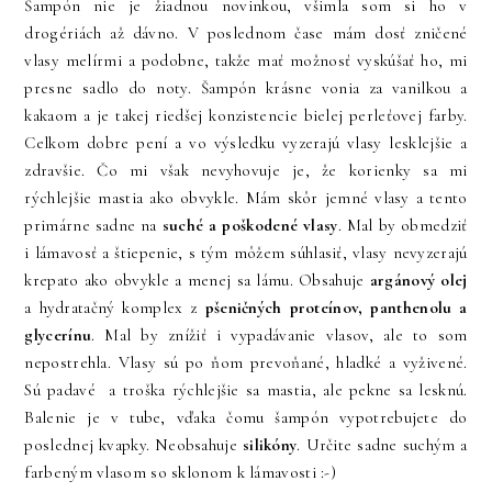
Šampón nie je žiadnou novinkou, všimla som si ho v
drogériách až dávno. V poslednom čase mám dosť zničené
vlasy melírmi a podobne, takže mať možnosť vyskúšať ho, mi
presne sadlo do noty. Šampón krásne vonia za vanilkou a
kakaom a je takej riedšej konzistencie bielej perleťovej farby.
Celkom dobre pení a vo výsledku vyzerajú vlasy lesklejšie a
zdravšie. Čo mi však nevyhovuje je, že korienky sa mi
rýchlejšie mastia ako obvykle. Mám skôr jemné vlasy a tento
primárne sadne na
suché a poškodené vlasy
. Mal by obmedziť
i lámavosť a štiepenie, s tým môžem súhlasiť, vlasy nevyzerajú
krepato ako obvykle a menej sa lámu. Obsahuje
argánový olej
a hydratačný komplex z
pšeničných proteínov, panthenolu a
glycerínu
. Mal by znížiť i vypadávanie vlasov, ale to som
nepostrehla. Vlasy sú po ňom prevoňané, hladké a vyživené.
Sú padavé a troška rýchlejšie sa mastia, ale pekne sa lesknú.
Balenie je v tube, vďaka čomu šampón vypotrebujete do
poslednej kvapky. Neobsahuje
silikóny
. Určite sadne suchým a
farbeným vlasom so sklonom k lámavosti :-)