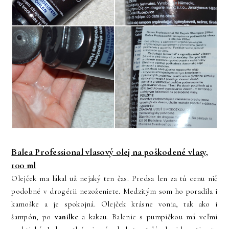
Balea Professional vlasový olej na poškodené vlasy,
100 ml
Olejček ma lákal už nejaký ten čas. Predsa len za tú cenu nič
podobné v drogérii nezoženiete. Medzitým som ho poradila i
kamoške a je spokojná. Olejček krásne vonia, tak ako i
šampón, po
vanilke
a kakau. Balenie s pumpičkou má veľmi