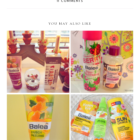
11 COMMENTS
YOU MAY ALSO LIKE
Vianočné testovanie- Ebelin
Balea hravé potešenie na
& Balea
každý deň
Balea sprchovací peeling
Balea, Alverde a Sundance
mandarínka & pomaranč
novinky