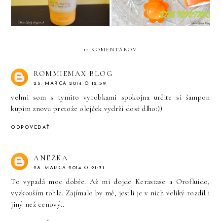
11 KOMENTÁROV
ROMMIEMAX BLOG
25. MARCA 2014 O 12:59
velmi som s tymito vyrobkami spokojna určite si šampon
kupim znovu pretože olejček vydrži dosť dlho:))
ODPOVEDAŤ
ANEŽKA
28. MARCA 2014 O 21:31
To vypadá moc dobře. Až mi dojde Kerastase a Orofluido,
vyzkouším tohle. Zajímalo by mě, jestli je v nich veliký rozdíl i
jiný než cenový..