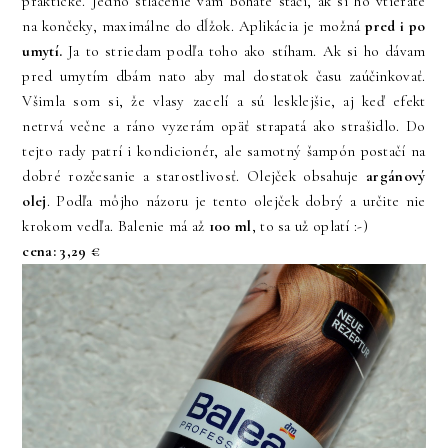
praktické. Jedno stlačenie vám bohate stačí, ak si ho vtierate
na končeky, maximálne do dĺžok. Aplikácia je možná
pred i po
umytí.
Ja to striedam podľa toho ako stíham. Ak si ho dávam
pred umytím dbám nato aby mal dostatok času zaúčinkovať.
Všimla som si, že vlasy zacelí a sú lesklejšie, aj keď efekt
netrvá večne a ráno vyzerám opäť strapatá ako strašidlo. Do
tejto rady patrí i kondicionér, ale samotný šampón postačí na
dobré rozčesanie a starostlivosť. Olejček obsahuje
argánový
olej
. Podľa môjho názoru je tento olejček dobrý a určite nie
krokom vedľa. Balenie má až
100 ml
, to sa už oplatí :-)
cena: 3,29 €