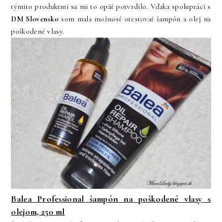
týmito produktmi sa mi to opäť potvrdilo. Vďaka spolupráci s
DM Slovensko
som mala možnosť otestovať šampón a olej na
poškodené vlasy.
Balea Professional šampón na poškodené vlasy s
olejom, 250 ml