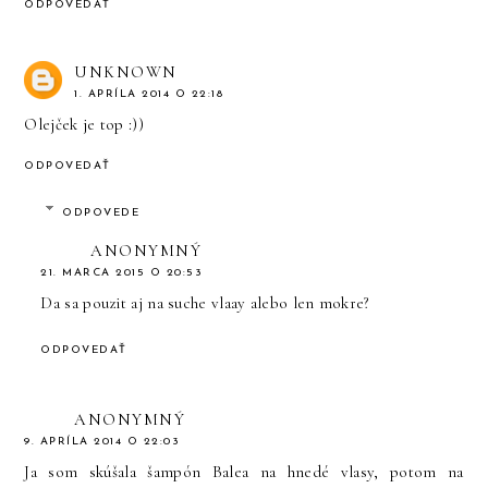
ODPOVEDAŤ
UNKNOWN
1. APRÍLA 2014 O 22:18
Olejček je top :))
ODPOVEDAŤ
ODPOVEDE
ANONYMNÝ
21. MARCA 2015 O 20:53
Da sa pouzit aj na suche vlaay alebo len mokre?
ODPOVEDAŤ
ANONYMNÝ
9. APRÍLA 2014 O 22:03
Ja som skúšala šampón Balea na hnedé vlasy, potom na