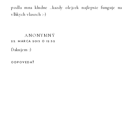
podla mna kludne ..kazdy olejcek najlepsie funguje na
vlhkych vlasoch :-)
ANONYMNÝ
22. MARCA 2015 O 12:52
Ďakujem :)
ODPOVEDAŤ