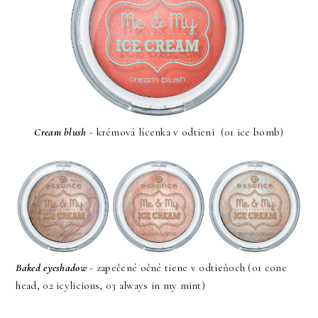
Cream blush -
krémová lícenka v odtieni (01 ice bomb)
Baked eyeshadow
- zapečené očné tiene v odtieňoch (01 cone
head, 02 icylicious, 03 always in my mint)