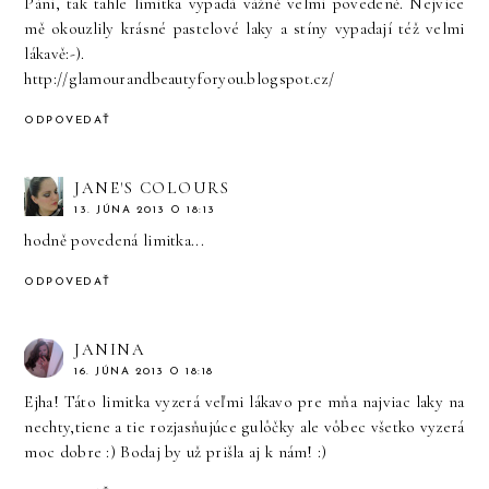
Páni, tak tahle limitka vypadá vážně velmi povedeně. Nejvíce
mě okouzlily krásné pastelové laky a stíny vypadají též velmi
lákavě:-).
http://glamourandbeautyforyou.blogspot.cz/
ODPOVEDAŤ
JANE'S COLOURS
13. JÚNA 2013 O 18:13
hodně povedená limitka...
ODPOVEDAŤ
JANINA
16. JÚNA 2013 O 18:18
Ejha! Táto limitka vyzerá veľmi lákavo pre mňa najviac laky na
nechty,tiene a tie rozjasňujúce gulôčky ale vôbec všetko vyzerá
moc dobre :) Bodaj by už prišla aj k nám! :)