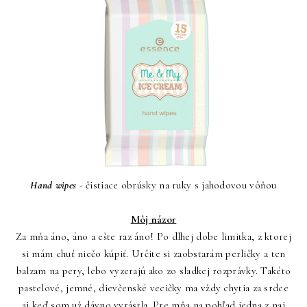
Hand wipes
- čistiace obrúsky na ruky s jahodovou vôňou
Môj názor
Za mňa áno, áno a ešte raz áno! Po dlhej dobe limitka, z ktorej
si mám chuť niečo kúpiť. Určite si zaobstarám perličky a ten
balzam na pery, lebo vyzerajú ako zo sladkej rozprávky. Takéto
pastelové, jemné, dievčenské vecičky ma vždy chytia za srdce
aj keď som už dávno vyrástla. Pre mňa na pohľad jedna z naj