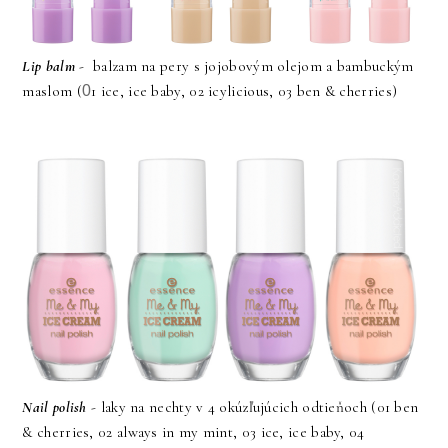
Lip balm
- balzam na pery s jojobovým olejom a bambuckým
maslom (
0
1 ice, ice baby, 02 icylicious, 03 ben & cherries)
Nail polish
- laky na nechty v 4 okúzľujúcich odtieňoch (01 ben
& cherries, 02 always in my mint, 03 ice, ice baby, 04