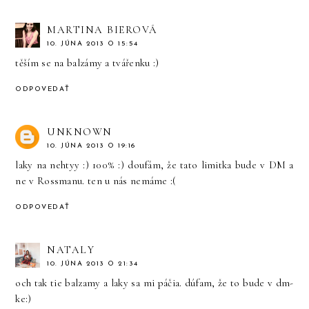
MARTINA BIEROVÁ
10. JÚNA 2013 O 15:54
těším se na balzámy a tvářenku :)
ODPOVEDAŤ
UNKNOWN
10. JÚNA 2013 O 19:16
laky na nehtyy :) 100% :) doufám, že tato limitka bude v DM a
ne v Rossmanu. ten u nás nemáme :(
ODPOVEDAŤ
NATALY
10. JÚNA 2013 O 21:34
och tak tie balzamy a laky sa mi páčia. dúfam, že to bude v dm-
ke:)