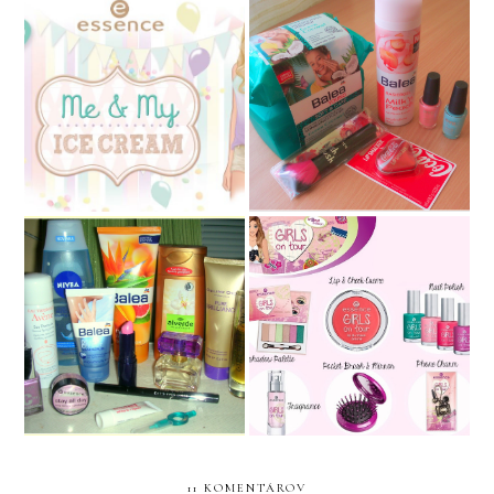
Essence Me & My ICE
New In
CREAM
Moji FAVORITI za mesiac
NEWS: limitky od Essence
máj
11 KOMENTÁROV