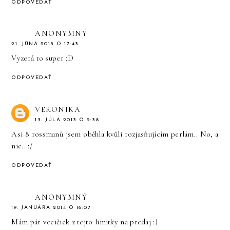
ODPOVEDAŤ
ANONYMNÝ
21. JÚNA 2013 O 17:43
Vyzerá to super :D
ODPOVEDAŤ
VERONIKA
13. JÚLA 2013 O 9:38
Asi 8 rossmanů jsem oběhla kvůli rozjasňujícím perlám.. No, a
nic.. :/
ODPOVEDAŤ
ANONYMNÝ
19. JANUÁRA 2014 O 16:07
Mám pár vecičiek z tejto limitky na predaj :)