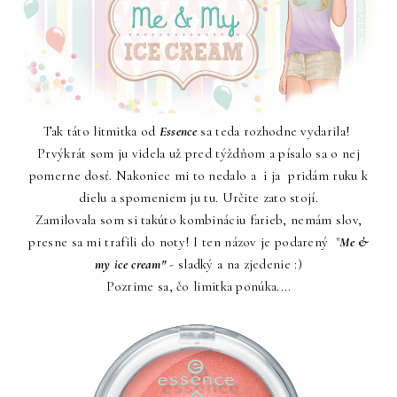
Tak táto litmitka od
Essence
sa teda rozhodne vydarila!
Prvýkrát som ju videla už pred týždňom a písalo sa o nej
pomerne dosť. Nakoniec mi to nedalo a i ja pridám ruku k
dielu a spomeniem ju tu. Určite zato stojí.
Zamilovala som si takúto kombináciu farieb, nemám slov,
presne sa mi trafili do noty! I ten názov je podarený "
Me &
my ice cream"
- sladký a na zjedenie :)
Pozrime sa, čo limitka ponúka....