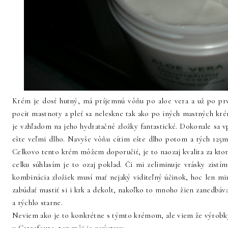
Krém je dosť hutný, má príjemnú vôňu po aloe vera a už po prv
pocit mastnoty a pleť sa neleskne tak ako po iných mastných kr
je vzhľadom na jeho hydratačné zložky fantastické. Dokonale sa
ešte veľmi dlho. Navyše vôňu cítim ešte dlho potom a tých 125m
Celkovo tento krém môžem doporučiť, je to naozaj kvalita za ktorú 
celku súhlasím je to ozaj poklad. Či mi zeliminuje vrásky zistí
kombinácia zložiek musí mať nejaký viditeľný účinok, hoc len min
zabúdať mastiť si i krk a dekolt, nakoľko to mnoho žien zanedbáv
a rýchlo starne.
Neviem ako je to konkrétne s týmto krémom, ale viem že výrobky