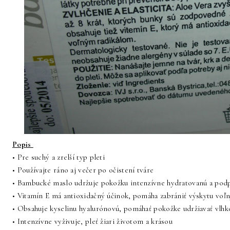
Popis
• Pre suchý a zrelší typ pleti
• Používajte ráno aj večer po očistení tváre
• Bambucké maslo udržuje pokožku intenzívne hydratovanú a podpo
• Vitamín E má antioxidačný účinok, pomáha zabrániť výskytu voľn
• Obsahuje kyselinu hyalurónovú, pomáhať pokožke udržiavať vlhk
• Intenzívne vyživuje, pleť žiari životom a krásou