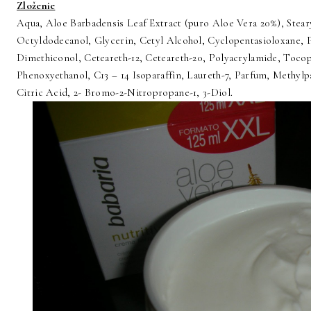
Zloženie
Aqua, Aloe Barbadensis Leaf Extract (puro Aloe Vera 20%), Stear
Octyldodecanol, Glycerin, Cetyl Alcohol, Cyclopentasioloxane, 
Dimethiconol, Ceteareth-12, Ceteareth-20, Polyacrylamide, Toco
Phenoxyethanol, C13 – 14 Isoparaffin, Laureth-7, Parfum, Methy
Citric Acid, 2- Bromo-2-Nitropropane-1, 3-Diol.