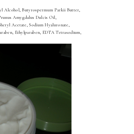
yl Alcohol, Butyrospermum Parkii Butter,
Prunus Amygdalus Dulcis Oil,
pheryl Acetate, Sodium Hyaluronate,
lparaben, Ethylparaben, EDTA Tetrasodium,