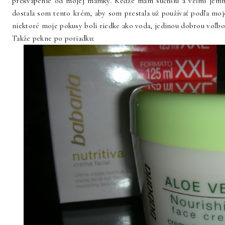
prekvapenie od mojej mamky. Keďže mám suchšiu a veľmi jemnú p
dostala som tento krém, aby som prestala už používať podľa mo
niektoré moje pokusy boli riedke ako voda, jedinou dobrou voľbo
Takže pekne po poriadku: