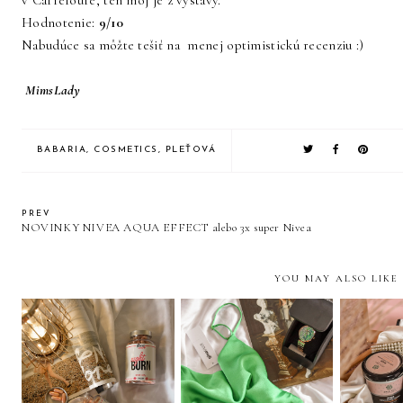
v Carrefoure, ten môj je z výstavy.
Hodnotenie:
9/10
Nabudúce sa môžte tešiť na menej optimistickú recenziu :)
MimsLady
BABARIA
,
COSMETICS
,
PLEŤOVÁ
PREV
NOVINKY NIVEA AQUA EFFECT alebo 3x super Nivea
YOU MAY ALSO LIKE
RECENZIA | BEAST
PR BALÍČKY,
PINK MARINE
NÁKUPY, NOVINKY |
TOPV
BEAUTY & NIGHT
AUGUST &
BURN
SEPTEMBER