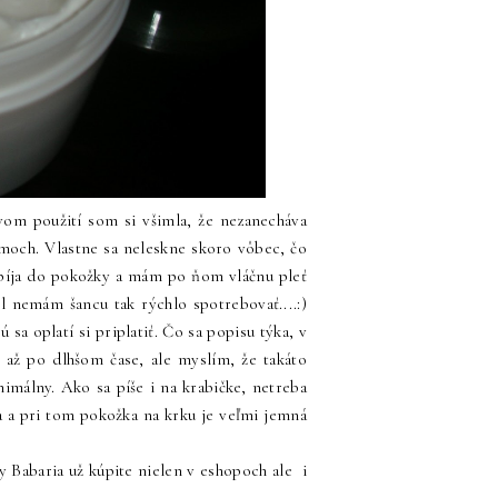
om použití som si všimla, že nezanecháva
émoch. Vlastne sa neleskne skoro vôbec, čo
 vpíja do pokožky a mám po ňom vláčnu pleť
l nemám šancu tak rýchlo spotrebovať....:)
sa oplatí si priplatiť. Čo sa popisu týka, v
m až po dlhšom čase, ale myslím, že takáto
imálny. Ako sa píše i na krabičke, netreba
a a pri tom pokožka na krku je veľmi jemná
 Babaria už kúpite nielen v eshopoch ale i