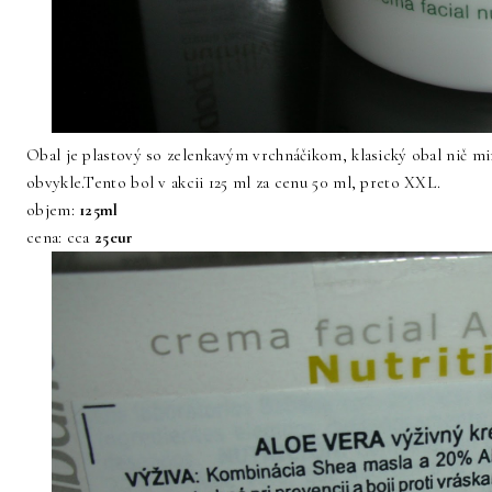
Obal je plastový so zelenkavým vrchnáčikom, klasický obal nič mim
obvykle.Tento bol v akcii 125 ml za cenu 50 ml, preto XXL.
objem:
125ml
cena: cca
25eur