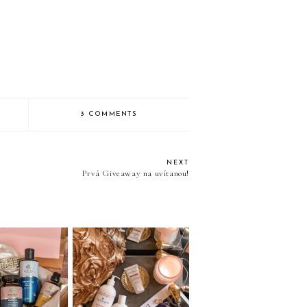
3 COMMENTS
NEXT
Prvá Giveaway na uvítanou!
ET GREEN
Barnängen švédska
IDEA
kráľovská kozmetika