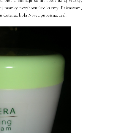
leť a začínajú sa mi robiť už aj vrásky,
jej mamky nevyhovujúce krémy. Priznávam,
u doteraz bola Nivea pure&natural.