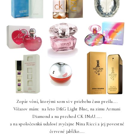
Zopár vôní, ktorými som si v priebehu času prešla....
Víťazov mám: na leto D&G Light Blue, na zimu Armani
Diamond a na prechod CK IN2U.....
a na spoločesnkú udalosť zvyčajne Nina Ricci a jej povestné
červené jabĺčko....