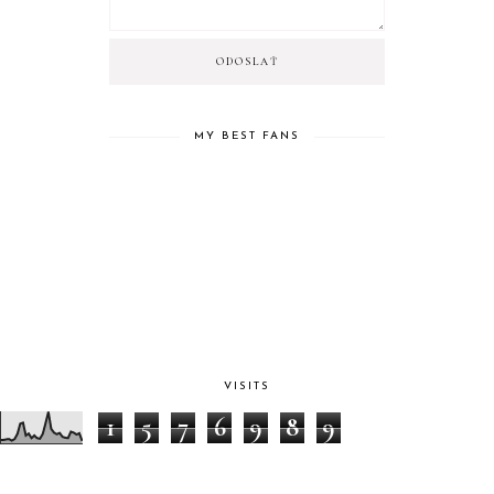
MY BEST FANS
VISITS
1
5
7
6
9
8
9