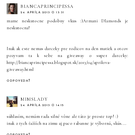
BIANCAPRINCIPESSA
24. APRÍLA 2013 O 13:31
mame neskutocne podobny vkus :)Armani DIamonds je
neskutocna!
Inak ak este nemas darceky pre rodicov na den matiek a otcov
pozyvam ta k sebe na giveaway o super darceky:
http://biancaprincipessa.blogspot.sk/2013/04/aprilova-
giveaway.html
ODPOVEDAŤ
MIMSLADY
24. APRÍLA 2013 O 14:15
súhlasím, nemám rada silné vône ale táto je proste top! :)
inak z tych ťažších na zimu aj paco rabanne je výborná, skús....
ODPOVEDAŤ