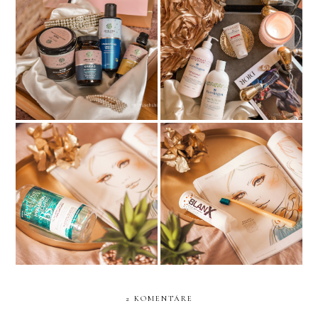
Barnängen švédska
TOPVET GREEN IDEA
kráľovská kozmetika
NÁVRAT K
BLANX BIELIACA
MICELÁRKAM?
ZUBNÁ PASTA
2 KOMENTÁRE