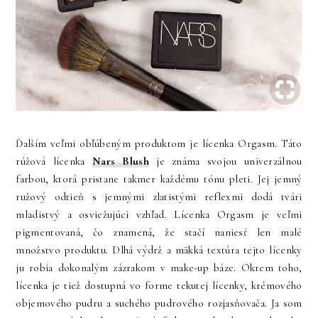
Ďalším veľmi obľúbeným produktom je lícenka Orgasm. Táto
Nars Blush
rúžová lícenka
je známa svojou univerzálnou
farbou, ktorá pristane takmer každému tónu pleti. Jej jemný
ružový odtieň s jemnými zlatistými reflexmi dodá tvári
mladistvý a osviežujúci vzhľad. Lícenka Orgasm je veľmi
pigmentovaná, čo znamená, že stačí naniesť len malé
množstvo produktu. Dlhá výdrž a mäkká textúra tejto lícenky
ju robia dokonalým zázrakom v make-up báze. Okrem toho,
lícenka je tiež dostupná vo forme tekutej lícenky, krémového
objemového pudru a suchého pudrového rozjasňovača. Ja som