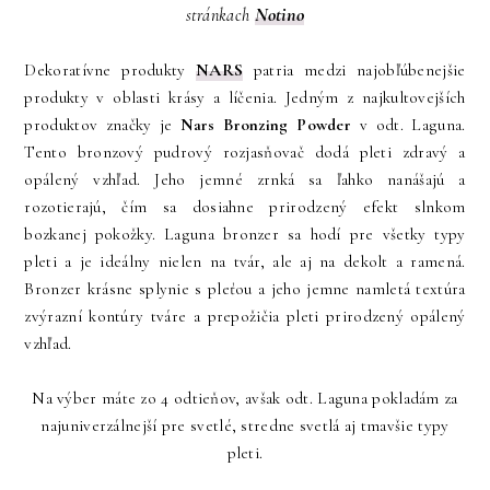
Notino
stránkach
NARS
Dekoratívne produkty
patria medzi najobľúbenejšie
produkty v oblasti krásy a líčenia. Jedným z najkultovejších
produktov značky je
Nars Bronzing Powder
v odt. Laguna.
Tento bronzový pudrový rozjasňovač dodá pleti zdravý a
opálený vzhľad. Jeho jemné zrnká sa ľahko nanášajú a
rozotierajú, čím sa dosiahne prirodzený efekt slnkom
bozkanej pokožky. Laguna bronzer sa hodí pre všetky typy
pleti a je ideálny nielen na tvár, ale aj na dekolt a ramená.
Bronzer krásne splynie s pleťou a jeho jemne namletá textúra
zvýrazní kontúry tváre a prepožičia pleti prirodzený opálený
vzhľad.
Na výber máte zo 4 odtieňov, avšak odt. Laguna pokladám za
najuniverzálnejší pre svetlé, stredne svetlá aj tmavšie typy
pleti.