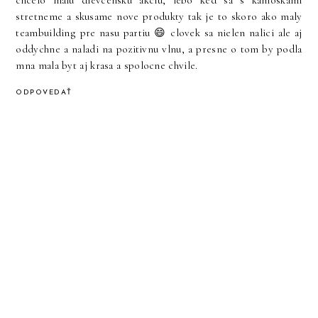
stretneme a skusame nove produkty tak je to skoro ako maly
teambuilding
pre nasu partiu 😄 clovek sa nielen nalici ale aj
oddychne a naladi na pozitivnu vlnu, a presne o tom by podla
mna mala byt aj krasa a spolocne chvile.
ODPOVEDAŤ