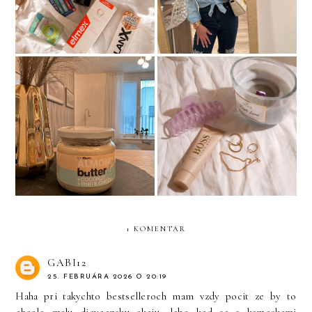
Varenie/pečenie zdravšie
Hugo boss The Scent
1 KOMENTÁR
GABI12
25. FEBRUÁRA 2026 O 20:19
Haha pri takychto bestselleroch mam vzdy pocit ze by to
chcelo malu dievcensku akciu, lebo ked sa s kamoskami