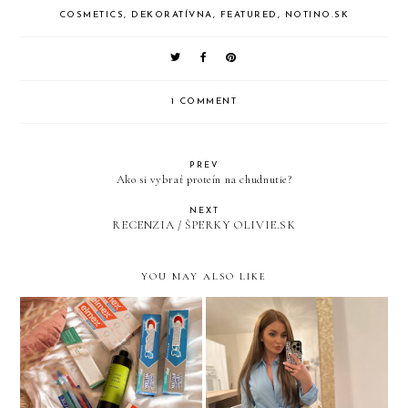
COSMETICS
,
DEKORATÍVNA
,
FEATURED
,
NOTINO.SK
1 COMMENT
PREV
Ako si vybrať proteín na chudnutie?
NEXT
RECENZIA / ŠPERKY OLIVIE.SK
YOU MAY ALSO LIKE
nazuby.eu / eshop pre
BONPRIX JARNÝ OOTD
dokonalý úsmev
INŠPIRÁCIA