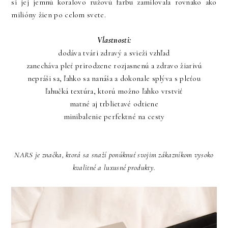
si jej jemnú koralovo ružovú farbu zamilovala rovnako ako
milióny žien po celom svete.
Vlastnosti:
dodáva tvári zdravý a svieži vzhľad
zanecháva pleť prirodzene rozjasnenú a zdravo žiarivú
nepráši sa, ľahko sa nanáša a dokonale splýva s pleťou
ľahučká textúra, ktorú možno ľahko vrstviť
matné aj trblietavé odtiene
minibalenie perfektné na cesty
NARS je značka, ktorá sa snaží ponúknuť svojim zákazníkom vysoko
kvalitné a luxusné produkty.