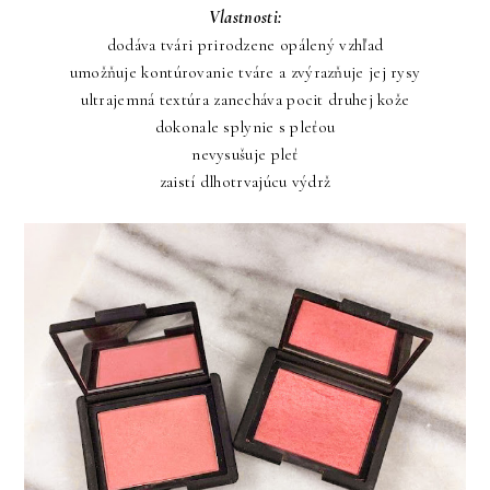
Vlastnosti:
dodáva tvári prirodzene opálený vzhľad
umožňuje kontúrovanie tváre a zvýrazňuje jej rysy
ultrajemná textúra zanecháva pocit druhej kože
dokonale splynie s pleťou
nevysušuje pleť
zaistí dlhotrvajúcu výdrž