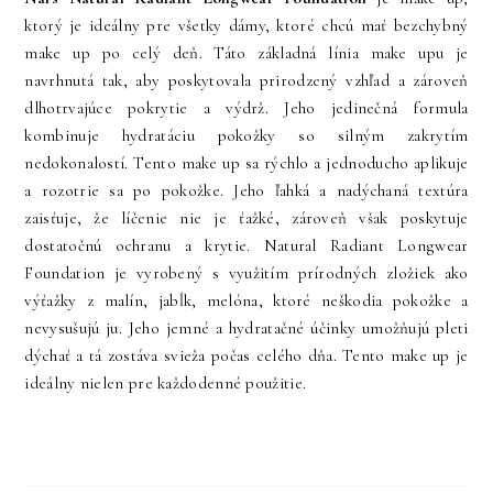
ktorý je ideálny pre všetky dámy, ktoré chcú mať bezchybný
make up po celý deň. Táto základná línia make upu je
navrhnutá tak, aby poskytovala prirodzený vzhľad a zároveň
dlhotrvajúce pokrytie a výdrž. Jeho jedinečná formula
kombinuje hydratáciu pokožky so silným zakrytím
nedokonalostí. Tento make up sa rýchlo a jednoducho aplikuje
a rozotrie sa po pokožke. Jeho ľahká a nadýchaná textúra
zaisťuje, že líčenie nie je ťažké, zároveň však poskytuje
dostatočnú ochranu a krytie. Natural Radiant Longwear
Foundation je vyrobený s využitím prírodných zložiek ako
výťažky z malín, jabĺk, melóna, ktoré neškodia pokožke a
nevysušujú ju. Jeho jemné a hydratačné účinky umožňujú pleti
dýchať a tá zostáva svieža počas celého dňa. Tento make up je
ideálny nielen pre každodenné použitie.