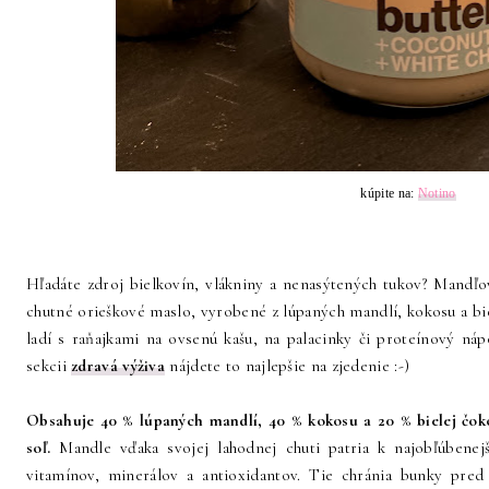
kúpite na:
Notino
Hľadáte zdroj bielkovín, vlákniny a nenasýtených tukov? Mandľ
chutné orieškové maslo, vyrobené z lúpaných mandlí, kokosu a bi
ladí s raňajkami na ovsenú kašu, na palacinky či proteínový ná
sekcii
zdravá výživa
nájdete to najlepšie na zjedenie :-)
Obsahuje 40 % lúpaných mandlí, 40 % kokosu a 20 % bielej čoko
soľ.
Mandle vďaka svojej lahodnej chuti patria k najobľúbene
vitamínov, minerálov a antioxidantov. Tie chránia bunky pred