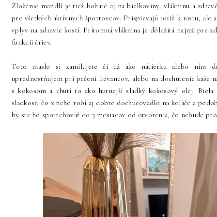
Zloženie mandlí je tiež bohaté aj na bielkoviny, vlákninu a zdrav
pre všetkých aktívnych športovcov. Prispievajú totiž k rastu, ale 
vplyv na zdravie kostí. Prítomná vláknina je dôležitá najmä pre zd
funkcii čriev.
Toto maslo si zamilujete či už ako nátierku alebo ním do
uprednostňujem pri pečení lievancov, alebo na dochutenie kaše n
s kokosom a chutí to ako hutnejší sladký kokosový olej. Biela
sladkosť, čo z neho robí aj dobré dochucovadlo na koláče a podo
by ste ho spotrebovať do 3 mesiacov od otvorenia, čo nebude pro