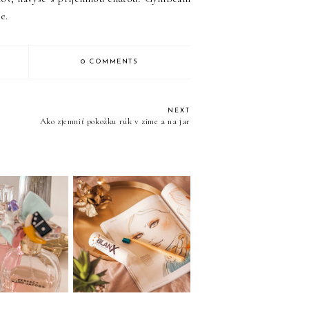
je.
0 COMMENTS
NEXT
Ako zjemniť pokožku rúk v zime a na jar
BLANX BIELIACA
P jarné vône
ZUBNÁ PASTA