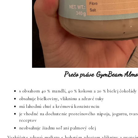
Prečo práve GymBeam Almo
s obsahom 40 % mandlí, 40 % kokosu a 20 % bielej čokolády
obsahuje bielkoviny, vlákninu a zdravé tuky
má lahodnú chuť a krémovú konzistenciu
je vhodné na dochutenie proteínového nápoja, jogurtu, tvaro
receptov
neobsahuje žiadnu soľ ani palmový olej
Vyskúšajte zdravú maškrtu s bohatým zdrojom vlákniny a prote