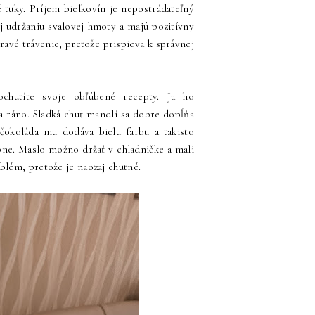
é tuky. Príjem bielkovín je nepostrádateľný
aj udržaniu svalovej hmoty a majú pozitívny
ravé trávenie, pretože prispieva k správnej
chutíte svoje obľúbené recepty. Ja ho
a ráno. Sladká chuť mandlí sa dobre dopĺňa
 čokoláda mu dodáva bielu farbu a takisto
bne. Maslo možno držať v chladničke a mali
blém, pretože je naozaj chutné.