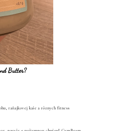
nd Butter?
hu, raňajkovej kaše a rôznych fitness
ínov, navyše s príjemnou chuťou! GymBeam