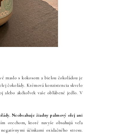
ové maslo s kokosom a bielou čokoládou je
elej čokolády. Krémová konzistencia skvelo
poj alebo akékoľvek vaše obľúbené jedlo. V
lády. Neobsahuje žiadny palmový olej ani
jším orechom, ktoré navyše obsahujú veľa
 negatívnymi účinkami oxidačného stresu.