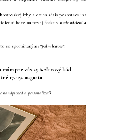
hosťovskej izby a druhá séria pozostáva iba
idieť aj hore na prvej fotke v
nude odtieni a
 a to so spomínanými
"palm leaves"
.
to mám pre vás 25 % zľavový kód
né 17.-19. augusta
e handpicked a personalized)