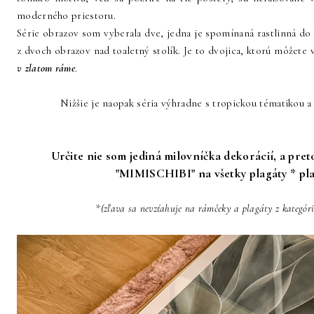
moderného priestoru.
Série obrazov som vyberala dve, jedna je spomínaná rastlinná do 
z dvoch obrazov nad toaletný stolík. Je to dvojica, ktorú môžete v
v zlatom ráme
.
Nižšie je naopak séria výhradne s tropickou tématikou
Určite nie som jediná milovníčka dekorácií, a pre
"MIMISCHIBI" na všetky plagáty * plat
*(zľava sa nevzťahuje na rámčeky a plagáty z kategóri