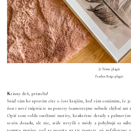
Je Taime plagát
Feather Beige plagát
K
rásny deň, priatelia!
Snáď vám ho spravím ešte o čosi krajším, keď vám oznámim, že je
ňou i nové inšpirácie na postery (samozrejme nebude chýbať ani z
Opäť som volila rastlinné motívy, konkrétne detaily s palmovým 
sezón dozadu, ale nie, stále nevyšli z módy a pohybujú sa sú
tomuto motívu, veď sa pozrite na tie postery, sú nefalšovane 