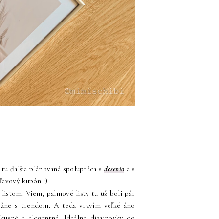
 tu ďalšia plánovaná spolupráca s
desenio
a s
ľavový kupón :)
listom. Viem, palmové listy tu už boli pár
bežne s trendom. A teda vravím veľké áno
vkusné a elegantné. Ideálne dizajnovky do