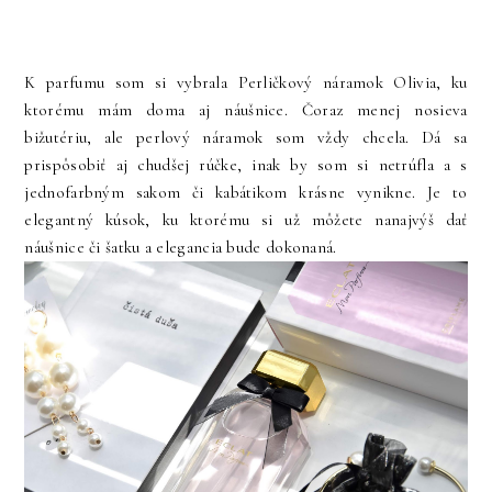
K parfumu som si vybrala Perličkový náramok Olivia, ku
ktorému mám doma aj náušnice. Čoraz menej nosieva
bižutériu, ale perlový náramok som vždy chcela. Dá sa
prispôsobiť aj chudšej rúčke, inak by som si netrúfla a s
jednofarbným sakom či kabátikom krásne vynikne. Je to
elegantný kúsok, ku ktorému si už môžete nanajvýš dať
náušnice či šatku a elegancia bude dokonaná.