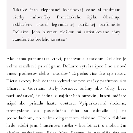
"Iskrivé čaro elegantnej kvetinovej vône si podmaní
všetky milovníčky francúzskeho štýlu. Obsahuje
exkluzívny akord legendárnej parížskej parfumérie
DeLaire. Jeho hlavnou zložkou sú sofistikované tóny
vznešeného bieleho kosatca."
Ako sama parfumérka vraví, pracovať s akordom DeLaire je
veľmi zriedkavé privilégium. DeLaire vytvára špeciálne a nové
zmesi podnetov alebo “akordov” už počas viac ako 140 rokov.
Tieto akordy boli doteraz vyhradené pre značky parfumov ako
Chanel a Guerlain. Biely kosatec, známy ako "zlatý kvet
parfumérstva", je jedna z najdrahších surovín, ktorú môžete
nájsť ako prísadu haute couture. Vyšperkované zloženie,
premyslené do posledného ťahu sa odrazilo aj na
jednoduchom, no veľmi elegantnom flakóne. Hrdlo flakónu
hrdo zdobí jemná saténová stužka v kombinácii s mohutným
zlatým vrchnákom. Eclat Mon Parfum je najvyššia úroveň