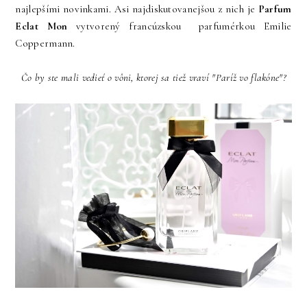
najlepšími novinkami. Asi najdiskutovanejšou z nich je
Parfum
Eclat Mon
vytvorený francúzskou parfumérkou Emilie
Coppermann.
Čo by ste mali vedieť o vôni, ktorej sa tiež vraví "Paríž vo flakóne"?