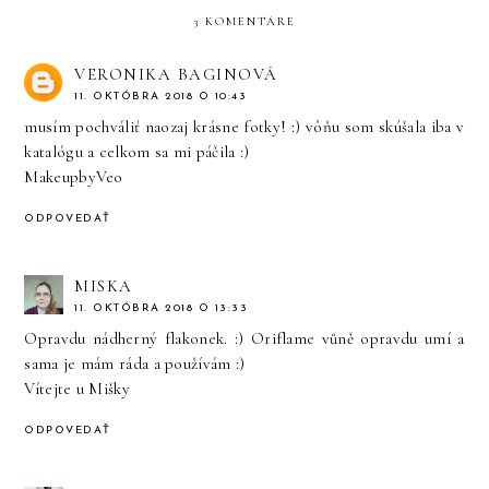
3 KOMENTÁRE
VERONIKA BAGINOVÁ
11. OKTÓBRA 2018 O 10:43
musím pochváliť naozaj krásne fotky! :) vôňu som skúšala iba v
katalógu a celkom sa mi páčila :)
MakeupbyVeo
ODPOVEDAŤ
MISKA
11. OKTÓBRA 2018 O 13:33
Opravdu nádherný flakonek. :) Oriflame vůně opravdu umí a
sama je mám ráda a používám :)
Vítejte u Mišky
ODPOVEDAŤ