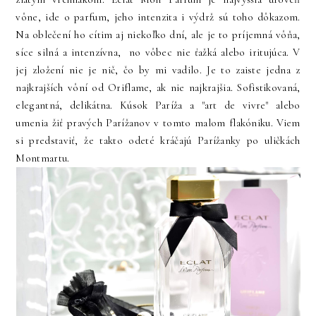
vône, ide o parfum, jeho intenzita i výdrž sú toho dôkazom.
Na oblečení ho cítim aj niekoľko dní, ale je to príjemná vôňa,
síce silná a intenzívna, no vôbec nie ťažká alebo iritujúca. V
jej zložení nie je nič, čo by mi vadilo. Je to zaiste jedna z
najkrajších vôní od Oriflame, ak nie najkrajšia. Sofistikovaná,
elegantná, delikátna. Kúsok Paríža a "art de vivre" alebo
umenia žiť pravých Parížanov v tomto malom flakóniku. Viem
si predstaviť, že takto odeté kráčajú Parížanky po uličkách
Montmartu.