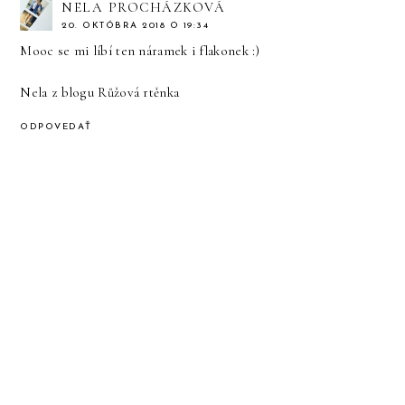
NELA PROCHÁZKOVÁ
20. OKTÓBRA 2018 O 19:34
Mooc se mi líbí ten náramek i flakonek :)
Nela z blogu
Růžová rtěnka
ODPOVEDAŤ