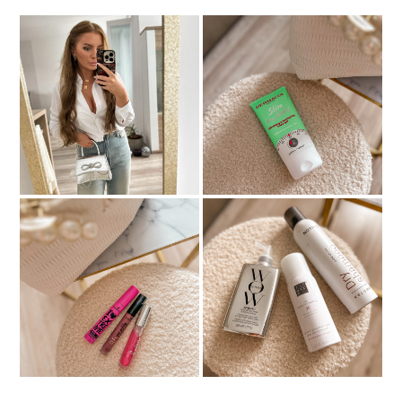
RECENZIA / NÁKUPY Z
DERMACOL SLIM MY
BONPRIX
BODY
3 PRODUKTY Z
Kozmetika Essence a moje
NOTINA, KTORÉ
TIPY
MUSÍTE MAŤ