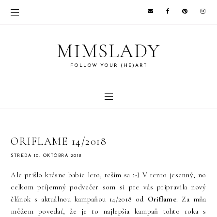
MIMSLADY
FOLLOW YOUR (HE)ART
ORIFLAME 14/2018
STREDA 10. OKTÓBRA 2018
Ale prišlo krásne babie leto, teším sa :-) V tento jesenný, no
celkom príjemný podvečer som si pre vás pripravila nový
článok s aktuálnou kampaňou 14/2018 od
Oriflame
. Za mňa
môžem povedať, že je to najlepšia kampaň tohto roka s