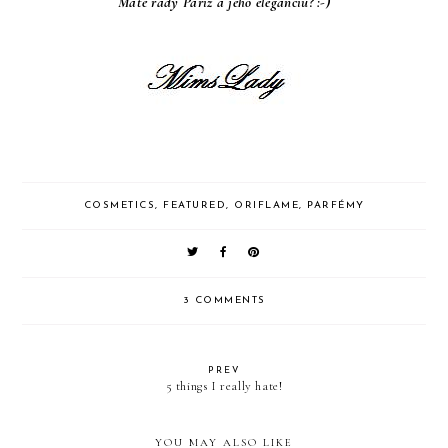
Máte rady Paríž a jeho eleganciu? :-)
COSMETICS
,
FEATURED
,
ORIFLAME
,
PARFÉMY
3 COMMENTS
PREV
5 things I really hate!
YOU MAY ALSO LIKE