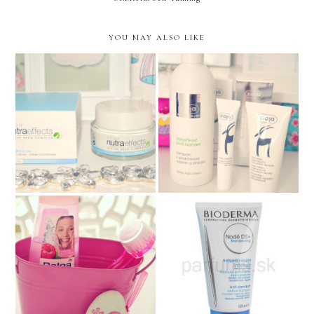
YOU MAY ALSO LIKE
Avon Nutra Effects
Ziaja-dostupná pre každého
Tip na nákup - 5 vecí, bez
Balea & Ebelin
ktorých sa nezaobídem