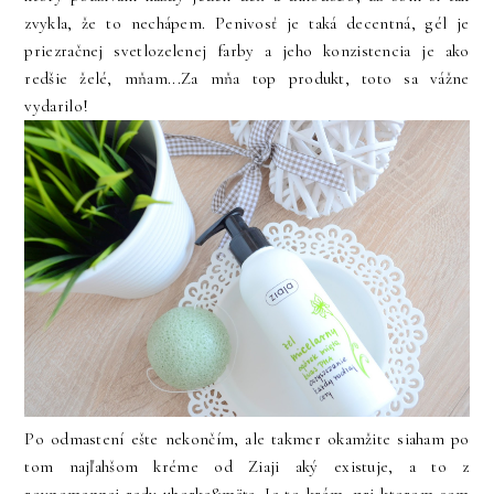
zvykla, že to nechápem. Penivosť je taká decentná, gél je
priezračnej svetlozelenej farby a jeho konzistencia je ako
redšie želé, mňam...Za mňa top produkt, toto sa vážne
vydarilo!
Po odmastení ešte nekončím, ale takmer okamžite siaham po
tom najľahšom kréme od Ziaji aký existuje, a to z
rovnomennej rady uhorka&mäta. Je to krém, pri ktorom som