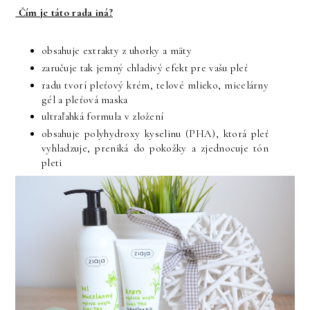
Čím je táto rada iná?
obsahuje extrakty z uhorky a mäty
zaručuje tak jemný chladivý efekt pre vašu pleť
radu tvorí pleťový krém, telové mlieko, micelárny
gél a pleťová maska
ultraľahká formula v zložení
obsahuje polyhydroxy kyselinu (PHA), ktorá pleť
vyhladzuje, preniká do pokožky a zjednocuje tón
pleti