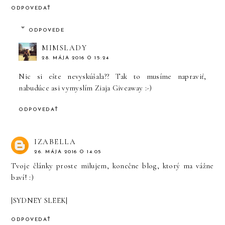
ODPOVEDAŤ
ODPOVEDE
MIMSLADY
28. MÁJA 2016 O 15:24
Nic si ešte nevyskúšala?? Tak to musíme napraviť,
nabudúce asi vymyslím Ziaja Giveaway :-)
ODPOVEDAŤ
IZABELLA
26. MÁJA 2016 O 14:05
Tvoje články proste milujem, konečne blog, ktorý ma vážne
baví! :)
|SYDNEY SLEEK|
ODPOVEDAŤ