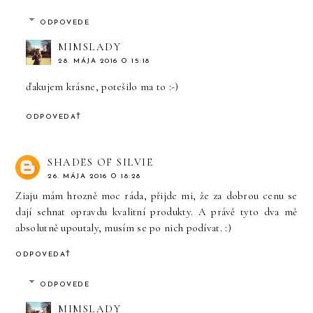
ODPOVEDE
MIMSLADY
28. MÁJA 2016 O 15:18
ďakujem krásne, potešilo ma to :-)
ODPOVEDAŤ
SHADES OF SILVIE
26. MÁJA 2016 O 18:28
Ziaju mám hrozně moc ráda, přijde mi, že za dobrou cenu se
dají sehnat opravdu kvalitní produkty. A právě tyto dva mě
absolutně upoutaly, musím se po nich podívat. :)
ODPOVEDAŤ
ODPOVEDE
MIMSLADY