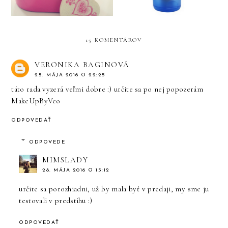
15 KOMENTÁROV
VERONIKA BAGINOVÁ
25. MÁJA 2016 O 22:25
táto rada vyzerá veľmi dobre :) určite sa po nej popozerám
MakeUpByVeo
ODPOVEDAŤ
ODPOVEDE
MIMSLADY
28. MÁJA 2016 O 15:12
určite sa porozhiadni, už by mala byť v predaji, my sme ju
testovali v predstihu :)
ODPOVEDAŤ