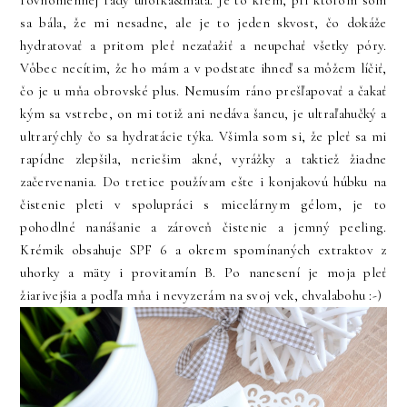
sa bála, že mi nesadne, ale je to jeden skvost, čo dokáže
hydratovať a pritom pleť nezaťažiť a neupchať všetky póry.
Vôbec necítim, že ho mám a v podstate ihneď sa môžem líčiť,
čo je u mňa obrovské plus. Nemusím ráno prešľapovať a čakať
kým sa vstrebe, on mi totiž ani nedáva šancu, je ultraľahučký a
ultrarýchly čo sa hydratácie týka. Všimla som si, že pleť sa mi
rapídne zlepšila, neriešim akné, vyrážky a taktiež žiadne
začervenania. Do tretice používam ešte i konjakovú húbku na
čistenie pleti v spolupráci s micelárnym gélom, je to
pohodlné nanášanie a zároveň čistenie a jemný peeling.
Krémik obsahuje SPF 6 a okrem spomínaných extraktov z
uhorky a mäty i provitamín B. Po nanesení je moja pleť
žiarivejšia a podľa mňa i nevyzerám na svoj vek, chvalabohu :-)