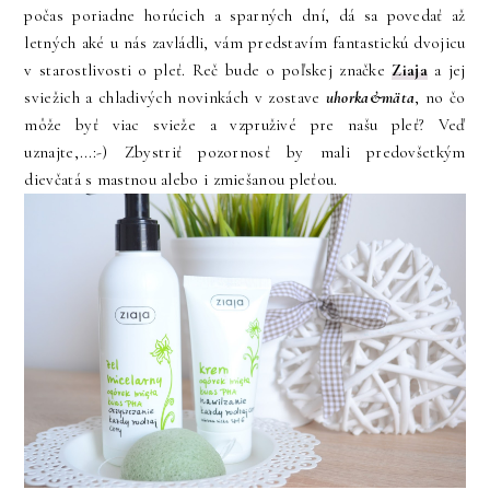
počas poriadne horúcich a sparných dní, dá sa povedať až
letných aké u nás zavládli, vám predstavím fantastickú dvojicu
v starostlivosti o pleť. Reč bude o poľskej značke
Ziaja
a jej
sviežich a chladivých novinkách v zostave
uhorka&mäta
, no čo
môže byť viac svieže a vzpruživé pre našu pleť? Veď
uznajte,...:-) Zbystriť pozornosť by mali predovšetkým
dievčatá s mastnou alebo i zmiešanou pleťou.