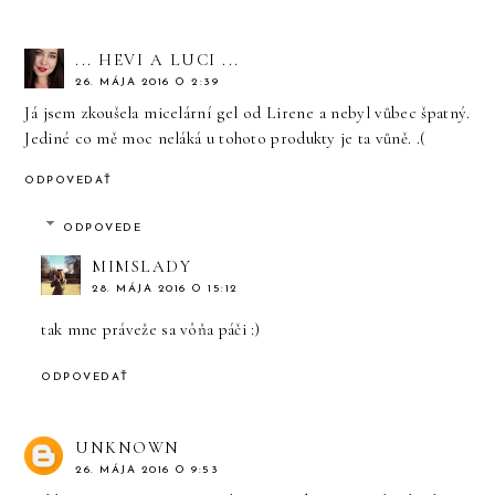
... HEVI A LUCI ...
26. MÁJA 2016 O 2:39
Já jsem zkoušela micelární gel od Lirene a nebyl vůbec špatný.
Jediné co mě moc neláká u tohoto produkty je ta vůně. .(
ODPOVEDAŤ
ODPOVEDE
MIMSLADY
28. MÁJA 2016 O 15:12
tak mne práveže sa vôňa páči :)
ODPOVEDAŤ
UNKNOWN
26. MÁJA 2016 O 9:53