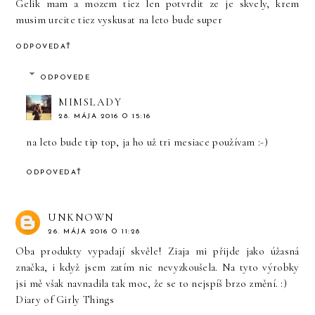
Gelik mam a mozem tiez len potvrdit ze je skvely, krem
musim urcite tiez vyskusat na leto bude super
ODPOVEDAŤ
ODPOVEDE
MIMSLADY
28. MÁJA 2016 O 15:16
na leto bude tip top, ja ho už tri mesiace používam :-)
ODPOVEDAŤ
UNKNOWN
26. MÁJA 2016 O 11:28
Oba produkty vypadají skvěle! Ziaja mi přijde jako úžasná
značka, i když jsem zatím nic nevyzkoušela. Na tyto výrobky
jsi mě však navnadila tak moc, že se to nejspíš brzo změní. :)
Diary of Girly Things