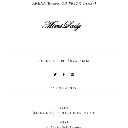
ARENA Trnava, OD PRIOR Trenčín)
COSMETICS
,
PLEŤOVÁ
,
ZIAJA
15 COMMENTS
PREV
{MARY KAY} CONTOURING BY ME
NEXT
St.Moritz Self Tanning