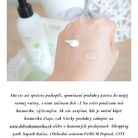
Ako ste asi správne pochopili, spomínané produkty patria do mojej
rannej rutiny, s nimi začínam deň :-) Na večer používam inú
kozmetiku, výživnejšiu. Ak vás zaujíma, kde je možné kúpiť
kozmetiku Ziaja, tak Všetky produkty zakúpite na
www.dobrakozmetika.sk
alebo v kamenných predajniach (Shopping
park Aupark Košice, Obchodné centrum FORUM Poprad, CITY