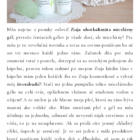
Mňa najviac z ponuky oslovil
Ziaja uhorka&mäta
micelárny
gé
l, pretože čistiacich gélov je všade dosť, ale micelárny? Pre
mňa je to revolučná novinka a teraz na rovinu-používam ho už
asi tri mesiace každé jedno ráno. Začiatok dňa pre mňa
znamená vstať z postele, dotrepať sa so stoickým pokojom do
kúpelne, pravou rukou siahnuť po mojom Ziaja kútiku (áno v
kúpeľni mám jeden košíček iba so Ziaja kozmetikou) a vybrať
môj
životabudič
! Stačí mi jedna pumpička tohto micelárneho
gélu na celú tvár, opláchnem vlažnou až studenou vodou a
ožijem! A to nielen ja ale hlavne moja pleť, ktorá na ráno býva
mastná ako volské oko. Mám zmiešanú pleť a gél na mňa
účinkuje na jednotku, odmastí ale nevysuší nijak extrémne a tá
vôňa, to je na nezaplatenie. Ak sa pridá ešte jemný chladivý
efekt, úspech je zaručený. Je to asi jeden z mála produktov
ktorý používam každý jeden deň a dlhodobo, už som si tak