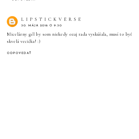
L I P S T I C K V E R S E
30. MÁJA 2016 O 9:30
Micelárny gél by som niekedy ozaj rada vyskúšala, musí to byť
skvelá vecička! :)
ODPOVEDAŤ