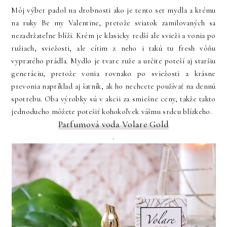
Môj výber padol na drobnosti ako je tento set mydla a krému
na ruky Be my Valentine, pretože sviatok zamilovaných sa
nezadržateľne blíži. Krém je klasicky redší ale svieži a vonia po
ružiach, sviežosti, ale cítim z neho i takú tu fresh vôňu
vypratého prádla. Mydlo je tvare ruže a určite poteší aj staršiu
generáciu, pretože vonia rovnako po sviežosti a krásne
prevonia napríklad aj šatník, ak ho nechcete používať na dennú
spotrebu. Oba výrobky sú v akcii za smiešne ceny, takže takto
jednoducho môžete potešiť kohokoľvek vášmu srdcu blízkeho.
Parfumová voda Volare Gold
.