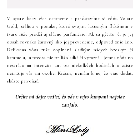
V opare lásky ešte ostaneme a predstavíme si vôňu Volare
Gold, stálicu v ponuke, ktorá svojim luxusným flakónom v
tvare ruže predčí aj slávne parfumérie. Ak sa pýtate, či je jej
obsah rovnako čarovný ako jej prevedenie, odpoveď znie áno.
Delikátna vôňa ruže doplnená sladkým nádych broskýn či
karamelu, a predsa nie príliš sladká či výrazná. Jemná vôňa no
nestráca na intenzite ani po niekoľkých hodinách a zaiste
neirituje vás ani okolie. Krásna, nemám k nej čo viac dodať,
skúste privoňať.
Určite mi dajte vedieť, čo vás v tejto kampani najviac
zaujalo.