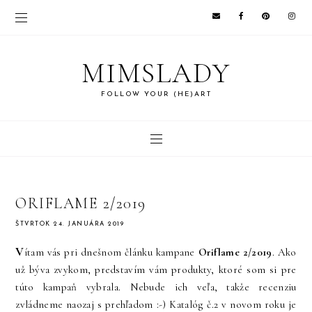
MIMSLADY
FOLLOW YOUR (HE)ART
ORIFLAME 2/2019
ŠTVRTOK 24. JANUÁRA 2019
V
ítam vás pri dnešnom článku kampane
Oriflame 2/2019
. Ako
už býva zvykom, predstavím vám produkty, ktoré som si pre
túto kampaň vybrala. Nebude ich veľa, takže recenziu
zvládneme naozaj s prehľadom :-) Katalóg č.2 v novom roku je