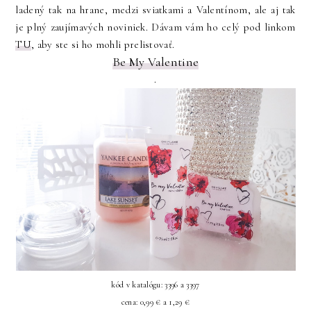
ladený tak na hrane, medzi sviatkami a Valentínom, ale aj tak
je plný zaujímavých noviniek. Dávam vám ho celý pod linkom
TU
, aby ste si ho mohli prelistovať.
Be My Valentine
.
kód v katalógu: 3396 a 3397
cena: 0,99 € a 1,29 €