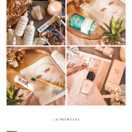
Barnängen švédska
NÁVRAT K
kráľovská kozmetika
MICELÁRKAM?
BLANX BIELIACA
ARMANI SI FIORI
ZUBNÁ PASTA
2 KOMENTÁRE