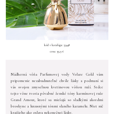
kód v katalógu: 33448
cena: 39,9 €
Nádherná vôňa Parfumovej vody Volare Gold vám
pripomenie nezabudnuteľné chvíle lásky a podmaní si
vás svojou zmyselnou kvetinovou vôňou ruží. Srdce
tejto vône tvoria pôvabné ženské tóny karmínovej ruže
Grand Amour, ktoré sa miešajú so sladkými akordmi
broskyne a luxusnými tónmi slaného karamelu. Niet nič
krajšieho ako oslava nekonečnej lásky.