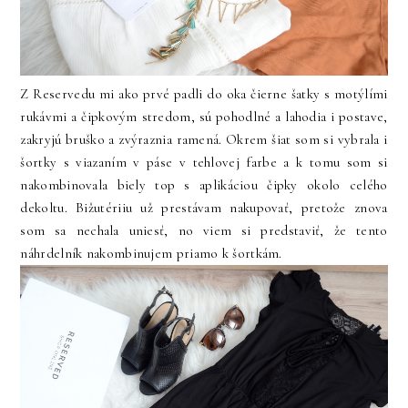
Z Reservedu mi ako prvé padli do oka čierne šatky s motýlími
rukávmi a čipkovým stredom, sú pohodlné a lahodia i postave,
zakryjú bruško a zvýraznia ramená. Okrem šiat som si vybrala i
šortky s viazaním v páse v tehlovej farbe a k tomu som si
nakombinovala biely top s aplikáciou čipky okolo celého
dekoltu. Bižutériiu už prestávam nakupovať, pretože znova
som sa nechala uniesť, no viem si predstaviť, že tento
náhrdelník nakombinujem priamo k šortkám.