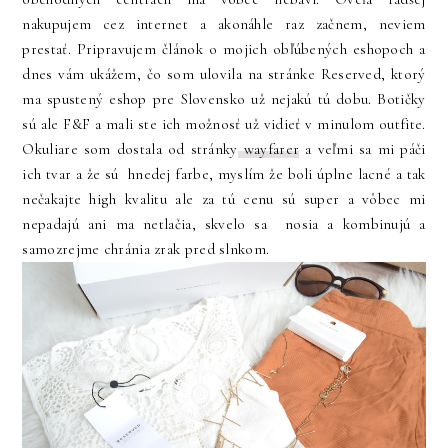
nakupujem cez internet a akonáhle raz začnem, neviem
prestať. Pripravujem článok o mojich obľúbených eshopoch a
dnes vám ukážem, čo som ulovila na stránke Reserved, ktorý
ma spustený eshop pre Slovensko už nejakú tú dobu. Botičky
sú ale F&F a mali ste ich možnosť už vidieť v minulom outfite.
Okuliare som dostala od stránky
wayfarer
a veľmi sa mi páči
ich tvar a že sú hnedej farbe, myslím že boli úplne lacné a tak
nečakajte high kvalitu ale za tú cenu sú super a vôbec mi
nepadajú ani ma netlačia, skvelo sa nosia a kombinujú a
samozrejme chránia zrak pred slnkom.