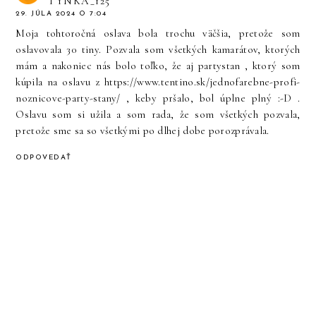
TYNKA_125
29. JÚLA 2024 O 7:04
Moja tohtoročná oslava bola trochu väčšia, pretože som
oslavovala 30 tiny. Pozvala som všetkých kamarátov, ktorých
mám a nakoniec nás bolo toľko, že aj partystan , ktorý som
kúpila na oslavu z https://www.tentino.sk/jednofarebne-profi-
noznicove-party-stany/ , keby pršalo, bol úplne plný :-D .
Oslavu som si užila a som rada, že som všetkých pozvala,
pretože sme sa so všetkými po dlhej dobe porozprávala.
ODPOVEDAŤ