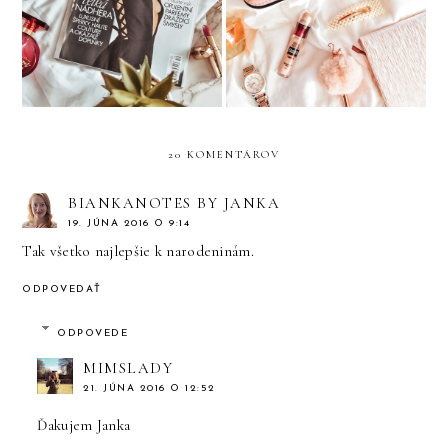
AVON NOVINKY
Age Eraser
20 KOMENTÁROV
BIANKANOTES BY JANKA
19. JÚNA 2016 O 9:14
Tak všetko najlepšie k narodeninám.
ODPOVEDAŤ
ODPOVEDE
MIMSLADY
21. JÚNA 2016 O 12:52
Ďakujem Janka