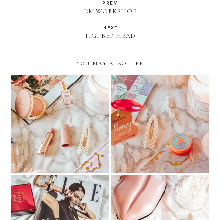
PREV
DM WORKSHOP
NEXT
TIGI BED HEAD
YOU MAY ALSO LIKE
I Heart Revolution Lip
Catrice Full Satin Nude
Mask
Maybelline Instant Anti