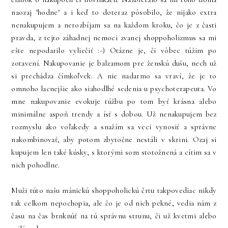
naozaj "hodne" a i keď to doteraz pôsobilo, že nijako extra
nenakupujem a nerozbíjam sa na každom kroku, čo je z časti
pravda, z tejto záhadnej nemoci zvanej shoppoholizmus sa mi
ešte nepodarilo vyliečiť :-) Otázne je, či vôbec túžim po
zotavení. Nakupovanie je balzamom pre ženskú dušu, nech už
si prechádza čímkoľvek. A nie nadarmo sa vraví, že je to
omnoho lacnejšie ako siahodlhé sedenia u psychoterapeuta. Vo
mne nakupovanie evokuje túžbu po tom byť krásna alebo
minimálne aspoň trendy a ísť s dobou. Už nenakupujem bez
rozmyslu ako voľakedy a snažím sa veci vynosiť a správne
nakombinovať, aby potom zbytočne nestáli v skrini. Ozaj si
kupujem len také kúsky, s ktorými som stotožnená a cítim sa v
nich pohodlne.
Muži túto našu mánickú shoppoholickú črtu takpovediac nikdy
tak celkom nepochopia, ale čo je od nich pekné, vedia nám z
času na čas brnknúť na tú správnu strunu, či už kvetmi alebo