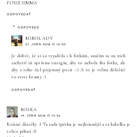
FOXIE SIMMA
ODPOVEDAŤ
ODPOVEDE
MIMSLADY
21. JÚNA 2016 O 12:50
Je dobré, že si sa vyjadrila i k fotkám, snažím sa na nich
zachytiť tú správnu energiu, aby to nebola iba fotka, ale
aby z toho šiel príjemný pocit :-) A to je veľmi dôležité
vo svete beauty :)
ODPOVEDAŤ
MISKA
19. JÚNA 2016 O 15:54
Krásné dárečky :) Ta sada špěrku je nejkrásnější a ta kabelka je
velice pěkná :))