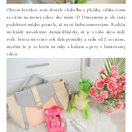
Okrem kvietkov som dostala i kabelku a plyšáka, vďaka čomu
sa cítim na menej rokov ako mám :-D Dinosaurus je ale čistá
podobizeň môjho priateľa, až na tú farbu samozrejme. Rodičia
mi každé narodeniny darujú klinčeky, už je z toho akýsi milý
zvyk. Sestra mi tento rok dala peniažky a sadu od L´occitane,
myslím že je to krém na ruky a balzam a pery v limitovanej
edícii.