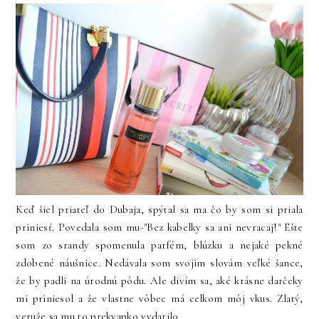
Keď šiel priateľ do Dubaja, spýtal sa ma čo by som si priala
priniesť. Povedala som mu-"Bez kabelky sa ani nevracaj!" Ešte
som zo srandy spomenula parfém, blúzku a nejaké pekné
zdobené náušnice. Nedávala som svojim slovám veľké šance,
že by padli na úrodnú pôdu. Ale divím sa, aké krásne darčeky
mi priniesol a že vlastne vôbec má celkom môj vkus. Zlatý,
veruže sa mu to prekvapko vydarilo.