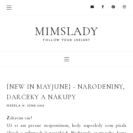
MIMSLADY
FOLLOW YOUR (HE)ART
{NEW IN MAYJUNE} - NARODENINY,
DARČEKY A NÁKUPY
NEDEĽA 19. JÚNA 2016
Z
dravím vás!
Už si ani presne nespomínam, kedy naposledy som písala
článok o nákupoch či novinkách. Nazbieralo sa mi toho doma