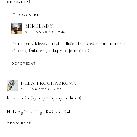
ODPOVEDAŤ
ODPOVEDE
MIMSLADY
21. JÚNA 2016 O 12:46
tie tulipány kiežby prežili dlhšie ale tak ešte mám umelé v
zálohe :) Ďakujem, nákupy to je moje :D
ODPOVEDAŤ
NELA PROCHÁZKOVÁ
24. JÚNA 2016 O 14:03
Krásné dárečky a ty tulipány, miluji :))
Nela Agáta z blogu
Růžová rtěnka
ODPOVEDAŤ