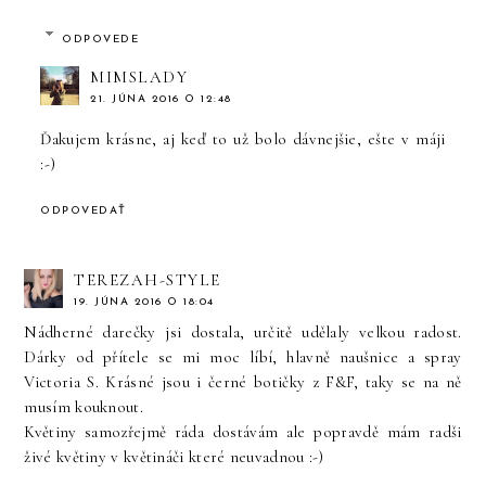
ODPOVEDE
MIMSLADY
21. JÚNA 2016 O 12:48
Ďakujem krásne, aj keď to už bolo dávnejšie, ešte v máji
:-)
ODPOVEDAŤ
TEREZAH-STYLE
19. JÚNA 2016 O 18:04
Nádherné darečky jsi dostala, určitě udělaly velkou radost.
Dárky od přítele se mi moc líbí, hlavně naušnice a spray
Victoria S. Krásné jsou i černé botičky z F&F, taky se na ně
musím kouknout.
Květiny samozřejmě ráda dostávám ale popravdě mám radši
živé květiny v květináči které neuvadnou :-)