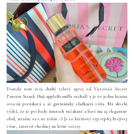
Dostala som svoj druhý telový sprej od Victoria´s Secret
Passion Struck (fuji apple&vanilla orchid) a je to jedna krásna
ovocná prenikavá a až gurmánsky sladkastá vôňa. Má skvelú
výdrž, čo je pri body mistoch nečakané a baví ma aj elegantný
obal, strašne sa z ne teším :-) Je to krémový typ teplej hrejivej
vône, zároveň vhodnej na letné večery.