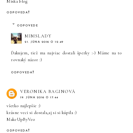
Miska blog
ODPOVEDAŤ
ODPOVEDE
MIMSLADY
21. JÚNA 2016 O 12:49
Ďakujem, tiež ma najviac dostali šperky :-) Máme na to
rovnaký názor :)
ODPOVEDAŤ
VERONIKA BAGINOVÁ
19. JÚNA 2016 O 17:44
všetko najlepšie :)
krásne veci si dostala,aj si si kúpila :)
MakeUpByVeo
ODPOVEDAŤ