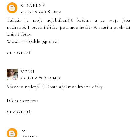
SIRAELXY
24. JÚNA 2016 O 16:43
Tulipán je moje nejoblíbenější květina a ty tvoje jsou
nadherné. I ostatní dárky jsou moc hezké. A musím pochváli
krásné fotky.
Www.siraelxy.blogspot.cz
ODPOVEDAŤ
VERU
25. JÚNA 2016 O 14:14
Všechno nejlepší. :) Dostala jsi moc krásné dárky.
Dívka z venkova
ODPOVEDAŤ