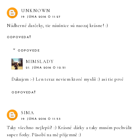
UNKNOWN
19. JÚNA 2016 O 11:27
Nádherné darčeky, tie náušnice sú naozaj krásne! :)
ODPOVEDAŤ
ODPOVEDE
MIMSLADY
21. JÚNA 2016 O 12:51
Ďakujem :-) Len teraz neviem ktoré myslíš :) asi tie prvé
ODPOVEDAŤ
SIMA
19. JÚNA 2016 O 11:53
Taky všechno nejlepší! :) Krásné dárky a taky musím pochválit
super fotky. Působí na mě příjemně :)