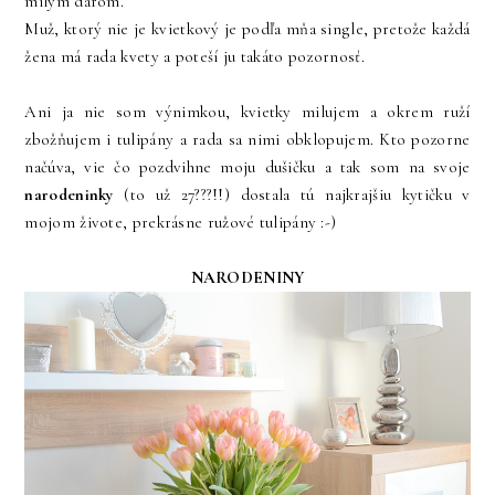
milým darom.
Muž, ktorý nie je kvietkový je podľa mňa single, pretože každá
žena má rada kvety a poteší ju takáto pozornosť.
Ani ja nie som výnimkou, kvietky milujem a okrem ruží
zbožňujem i tulipány a rada sa nimi obklopujem. Kto pozorne
načúva, vie čo pozdvihne moju dušičku a tak som na svoje
narodeninky
(to už 27???!!) dostala tú najkrajšiu kytičku v
mojom živote, prekrásne ružové tulipány :-)
NARODENINY