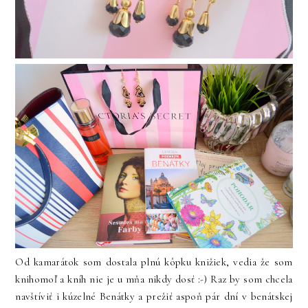
Od kamarátok som dostala plnú kôpku knižiek, vedia že som
knihomoľ a kníh nie je u mňa nikdy dosť :-) Raz by som chcela
navštíviť i kúzelné Benátky a prežiť aspoň pár dní v benátskej