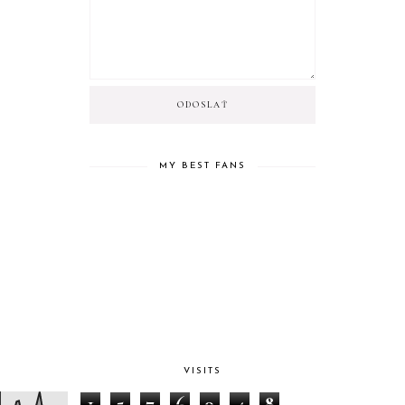
MY BEST FANS
VISITS
1
5
7
6
9
4
8