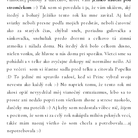
stromčekom
:-) Tak som si povedala i ja, že vám ukážem, aký
štedrý a bohatý Ježiško tento rok ku mne zavítal. Aj keď
sviatky neboli presne podľa mojich predstáv, neboli čarovné
ako za starých čias, chýbal sneh, poriadna guľovačka a
sánkovačka, snehuliak predo dvermi a celkovo tá zimná
atmoška i nálada doma. Na štedrý deň bolo celkom dusno,
nielen vonku, ale hlavne u nás doma pri sporáku. Všetci sme sa
pohádali a v telke ako zvyčajne dokopy nič normálne nešlo. Až
po večeri som si šťastne sadla pred telku a citovala Popelku
:D To jediné mi spravilo radosť, keď si Princ vybral svoju
nevestu ako každý rok :-) No napriek tomu, že tento rok mi
akosi opäť nevyydržal môj vianočný entuziazmus, lebo sa to
proste ani nedalo popri tom všetkom zhone a strese naokolo,
darčeky ma potešili :-) Aj keby som nedostala vôbec nič, žijem
s pocitom, že som si za celý rok nakúpila milión pekných vecí,
takže mám naozaj všetko čo som chcela a potrebovala....aj
nepotrebovala :-)