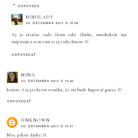
ODPOVEDE
MIMSLADY
30. DECEMBRA 2013 O 19:56
Aj ja strašne rada čítam také články, mnohokrát ma
inšpirujú a sem tam si aj vzdychnem :D
ODPOVEDAŤ
NINA
30. DECEMBRA 2013 O 19:40
krásne :) aj ja chcem tetušku, čo mi bude kupovať guess :D
ODPOVEDAŤ
UNKNOWN
30. DECEMBRA 2013 O 19:51
Moc pěkné dárky.:))