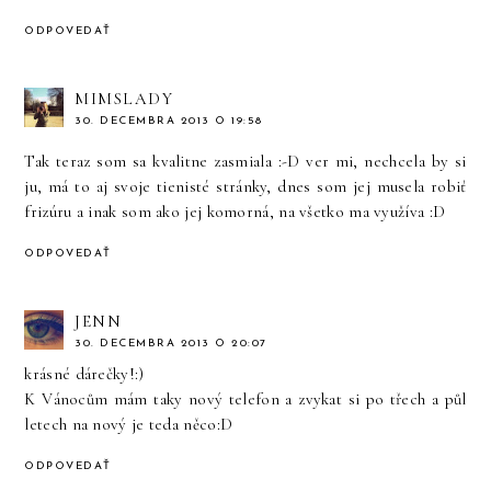
ODPOVEDAŤ
MIMSLADY
30. DECEMBRA 2013 O 19:58
Tak teraz som sa kvalitne zasmiala :-D ver mi, nechcela by si
ju, má to aj svoje tienisté stránky, dnes som jej musela robiť
frizúru a inak som ako jej komorná, na všetko ma využíva :D
ODPOVEDAŤ
JENN
30. DECEMBRA 2013 O 20:07
krásné dárečky!:)
K Vánocům mám taky nový telefon a zvykat si po třech a půl
letech na nový je teda něco:D
ODPOVEDAŤ