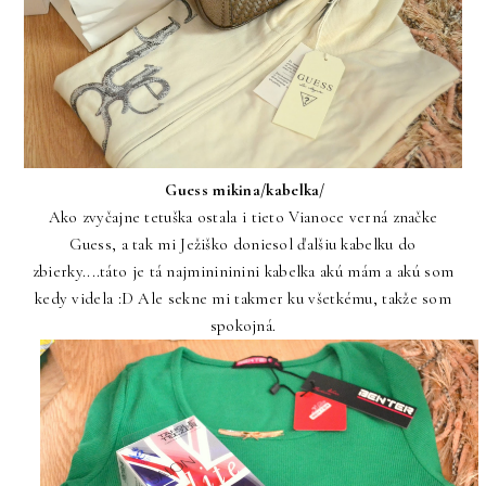
Guess mikina/kabelka/
Ako zvyčajne tetuška ostala i tieto Vianoce verná značke
Guess, a tak mi Ježiško doniesol ďalšiu kabelku do
zbierky....táto je tá najminininini kabelka akú mám a akú som
kedy videla :D Ale sekne mi takmer ku všetkému, takže som
spokojná.