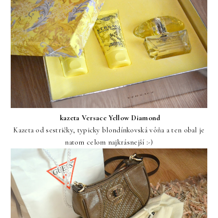
kazeta Versace Yellow Diamond
Kazeta od sestričky, typicky blondínkovská vôňa a ten obal je
natom celom najkrásnejší :-)