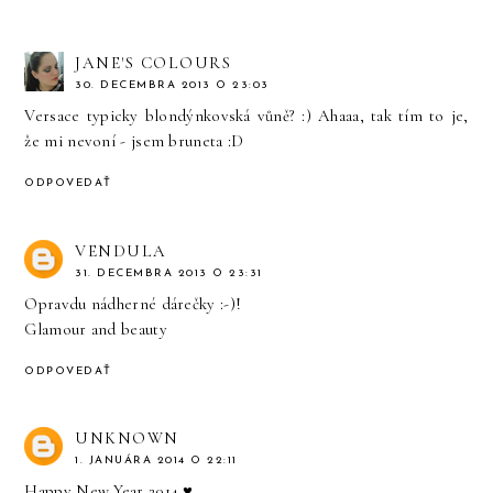
JANE'S COLOURS
30. DECEMBRA 2013 O 23:03
Versace typicky blondýnkovská vůně? :) Ahaaa, tak tím to je,
že mi nevoní - jsem bruneta :D
ODPOVEDAŤ
VENDULA
31. DECEMBRA 2013 O 23:31
Opravdu nádherné dárečky :-)!
Glamour and beauty
ODPOVEDAŤ
UNKNOWN
1. JANUÁRA 2014 O 22:11
Happy New Year 2014 ♥