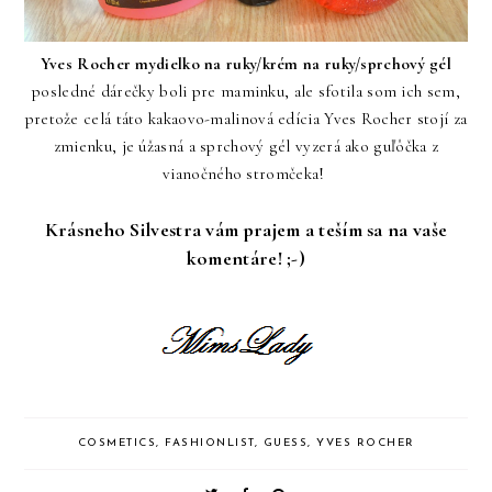
Yves Rocher mydielko na ruky/krém na ruky/sprchový gél
posledné dárečky boli pre maminku, ale sfotila som ich sem,
pretože celá táto kakaovo-malinová edícia Yves Rocher stojí za
zmienku, je úžasná a sprchový gél vyzerá ako guľôčka z
vianočného stromčeka!
Krásneho Silvestra vám prajem a teším sa na vaše
komentáre! ;-)
COSMETICS
,
FASHIONLIST
,
GUESS
,
YVES ROCHER