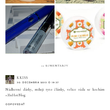
Vintage krémik Pure
Waterproof pohľad s YR
Calmille
12 KOMENTÁROV
KKISS
30. DECEMBRA 2013 O 19:37
Nádherné dárky, miluji tyto články, velice ráda se kochám
=)
InHotBlog
ODPOVEDAŤ