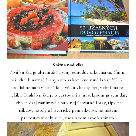
Knižná nádielka
Prvá knižka je ultrahrubá a vraj jednoduchá kuchárka, čím mi
naši chceli naznačiť, aby som sa konečne naučila variť:D Ale
pokiaľ nemám vlastnú kuchyňu a vlastný byt, veľmi ma to
neláka. Druhá knižka je o cestovaní a musela som ju sem dať,
lebo je ozaj zaujímavá a sú v nej úchvatné fotky, tipy na
nákupy, hotely a historické pamiatky. Ak nemôžem
precestovať celý svet, rada o tom aspoň snívam.