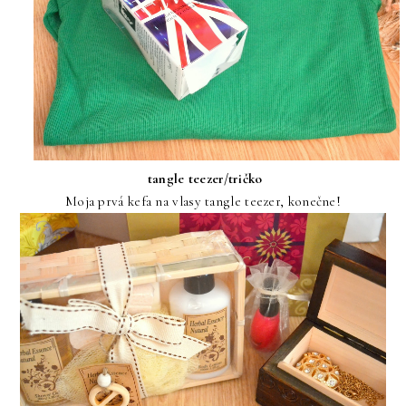
tangle teezer/tričko
Moja prvá kefa na vlasy tangle teezer, konečne!