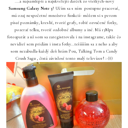
....a najsamlepší a najskvelejší darček zo všetkých-nový
Samsung Galaxy Note 3
! Učím sa s ním postupne pracovať,
má ozaj nespočetné množstvo funkcií- môžem si s perom
písať poznámky, kresliť, tvoriť grafy, robiť ozvučené fotky,
pozerať telku, tvoriť ozdobné albumy a iné. Má 13Mpx
fotoaparát a už som sa zaregistrovala i na instagrame, takže čo
nevidieť sem pridám i insta fotky...tešííííím sa z neho a aby
som nezabudla-každý deň hrám Pou, Talking Tom a Candy
Crush Sagu , čistá závislosť tento malý televízor! :-)))