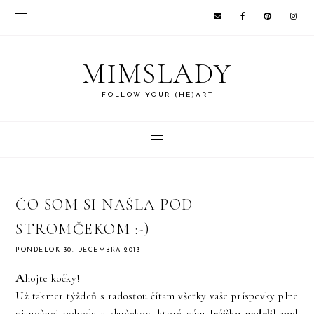
MIMSLADY
FOLLOW YOUR (HE)ART
ČO SOM SI NAŠLA POD
STROMČEKOM :-)
PONDELOK 30. DECEMBRA 2013
A
hojte kočky!
Už takmer týždeň s radosťou čítam všetky vaše príspevky plné
vianočnej pohody a darčekov, ktoré vám
Ježiško nadelil pod